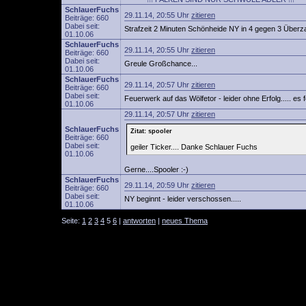
SchlauerFuchs
29.11.14, 20:55 Uhr
zitieren
Beiträge: 660
Dabei seit:
Strafzeit 2 Minuten Schönheide NY in 4 gegen 3 Überz
01.10.06
SchlauerFuchs
29.11.14, 20:55 Uhr
zitieren
Beiträge: 660
Dabei seit:
Greule Großchance...
01.10.06
SchlauerFuchs
29.11.14, 20:57 Uhr
zitieren
Beiträge: 660
Dabei seit:
Feuerwerk auf das Wölfetor - leider ohne Erfolg..... es 
01.10.06
29.11.14, 20:57 Uhr
zitieren
SchlauerFuchs
Zitat: spooler
Beiträge: 660
Dabei seit:
geiler Ticker.... Danke Schlauer Fuchs
01.10.06
Gerne....Spooler :-)
SchlauerFuchs
29.11.14, 20:59 Uhr
zitieren
Beiträge: 660
Dabei seit:
NY beginnt - leider verschossen.....
01.10.06
Seite:
1
2
3
4
5
6
|
antworten
|
neues Thema