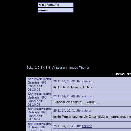
Alle
Das
Forum
Spiele
Team
alle
Tore
Seite:
1
2
3
4
5
6
|
Antworten
|
neues Thema
Thema: NY
SchlauerFuchs
29.11.14, 20:40 Uhr
zitieren
Beiträge: 660
Dabei seit:
die letzten 2 Minuten laufen...
01.10.06
SchlauerFuchs
29.11.14, 20:40 Uhr
zitieren
Beiträge: 660
Dabei seit:
Schönheide schießt......vorbei....
01.10.06
SchlauerFuchs
29.11.14, 20:41 Uhr
zitieren
Beiträge: 660
Dabei seit:
beide Teams suchen die Entscheidung....super spannend
01.10.06
SchlauerFuchs
29.11.14, 20:41 Uhr
zitieren
Beiträge: 660
Dabei seit: