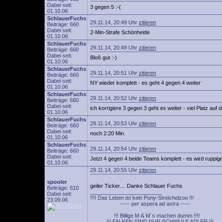
Dabei seit:
3 gegen 5 :-(
01.10.06
SchlauerFuchs
29.11.14, 20:49 Uhr
zitieren
Beiträge: 660
Dabei seit:
2-Min-Strafe Schönheide
01.10.06
SchlauerFuchs
29.11.14, 20:49 Uhr
zitieren
Beiträge: 660
Dabei seit:
Bloß gut :-)
01.10.06
SchlauerFuchs
29.11.14, 20:51 Uhr
zitieren
Beiträge: 660
Dabei seit:
NY wieder komplett - es geht 4 gegen 4 weiter
01.10.06
SchlauerFuchs
29.11.14, 20:52 Uhr
zitieren
Beiträge: 660
Dabei seit:
ich korrigiere 3 gegen 3 geht es weiter - viel Platz auf d
01.10.06
SchlauerFuchs
29.11.14, 20:53 Uhr
zitieren
Beiträge: 660
Dabei seit:
noch 2:20 Min.
01.10.06
SchlauerFuchs
29.11.14, 20:54 Uhr
zitieren
Beiträge: 660
Dabei seit:
Jetzt 4 gegen 4 beide Teams komplett - es wird ruppiger
01.10.06
29.11.14, 20:55 Uhr
zitieren
spooler
geiler Ticker.... Danke Schlauer Fuchs
Beiträge: 610
________________________
Dabei seit:
!!!! Das Leben ist kein Pony-Streichelzoo !!!
23.09.06
----- per aspera ad astra -----
!!! Billige M & M´s machen dumm !!!!
!!! FALKEN SIND NUR SCHWULE ADLER !!!