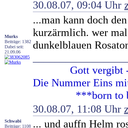
30.08.07, 09:04 Uhr
...man kann doch den
kurzärmlich. wer mal
Murks
dunkelblauen Rosaton
Beiträge: 1382
Dabei seit:
21.09.06
_________________
Gott vergibt - G
Die Nummer Eins mit 
***born to be 
30.08.07, 11:08 Uhr
... und auffn Helm ro
Schwabi
Beiträge: 1108