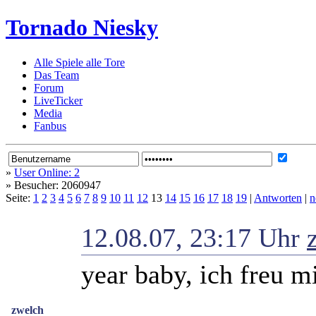
Tornado Niesky
Alle Spiele alle Tore
Das Team
Forum
LiveTicker
Media
Fanbus
»
User Online: 2
»
Besucher: 2060947
Seite:
1
2
3
4
5
6
7
8
9
10
11
12
13
14
15
16
17
18
19
|
Antworten
|
n
12.08.07, 23:17 Uhr
year baby, ich freu m
zwelch