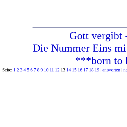
_________________
Gott vergibt - G
Die Nummer Eins mit 
***born to be 
Seite:
1
2
3
4
5
6
7
8
9
10
11
12
13
14
15
16
17
18
19
|
antworten
|
n