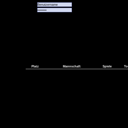
Alle
Das
Forum
Spiele
Team
alle
Tore
Platz
Mannschaft
Spiele
To