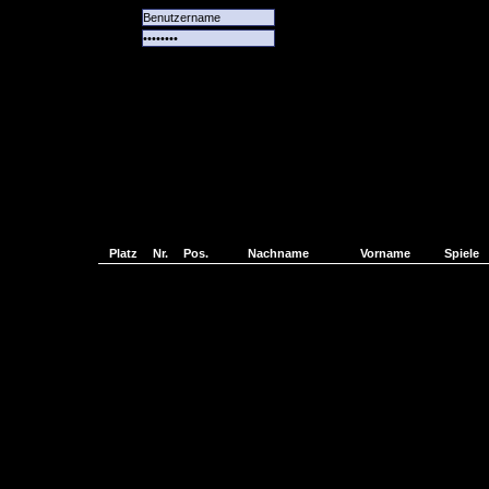
Alle
Das
Forum
Spiele
Team
alle
Tore
Platz
Nr.
Pos.
Nachname
Vorname
Spiele