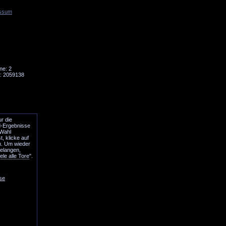
ssum
Tornado
Niesky
ne: 2
: 2059138
r die
d-Ergebnisse
 Wahl
, klicke auf
. Um wieder
gelangen,
iele alle Tore
".
se