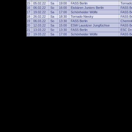
15
05.02.22
Sa
19:00
FASS Berlin
Tornado
16
06.02.22
So
16:00
Eisbären Juniors Berlin
FASS Be
17
19.02.22
Sa
17:00
Schönheider Wölfe
FASS Be
18
26.02.22
Sa
18:30
Tornado Niesky
FASS Be
19
06.03.22
So
13:30
FASS Berlin
Chemni
20
12.03.22
Sa
15:00
ESW Lausitzer Jungfüchse
FASS Be
21
13.03.22
So
13:30
FASS Berlin
ESC Dr
22
19.03.22
Sa
17:00
Schönheider Wölfe
FASS Be