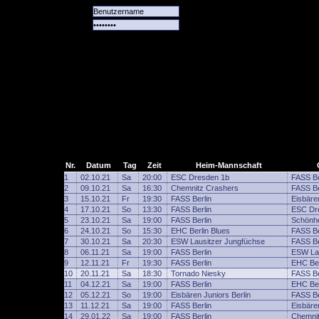
Alle
Das
Forum
Spiele
Team
alle
Tore
Nr.
Datum
Tag
Zeit
Heim-Mannschaft
1
02.10.21
Sa
20:00
ESC Dresden 1b
FASS Be
2
09.10.21
Sa
16:30
Chemnitz Crashers
FASS Be
3
15.10.21
Fr
19:30
FASS Berlin
Eisbären
4
17.10.21
So
13:30
FASS Berlin
ESC Dr
5
23.10.21
Sa
19:00
FASS Berlin
Schönhe
6
24.10.21
So
15:30
EHC Berlin Blues
FASS Be
7
30.10.21
Sa
20:30
ESW Lausitzer Jungfüchse
FASS Be
8
06.11.21
Sa
19:00
FASS Berlin
ESW Lau
9
12.11.21
Fr
19:30
FASS Berlin
EHC Ber
10
20.11.21
Sa
18:30
Tornado Niesky
FASS Be
11
04.12.21
Sa
19:00
FASS Berlin
EHC Ber
12
05.12.21
So
19:00
Eisbären Juniors Berlin
FASS Be
13
11.12.21
Sa
19:00
FASS Berlin
Eisbären
14
29.01.22
Sa
19:00
FASS Berlin
Chemni