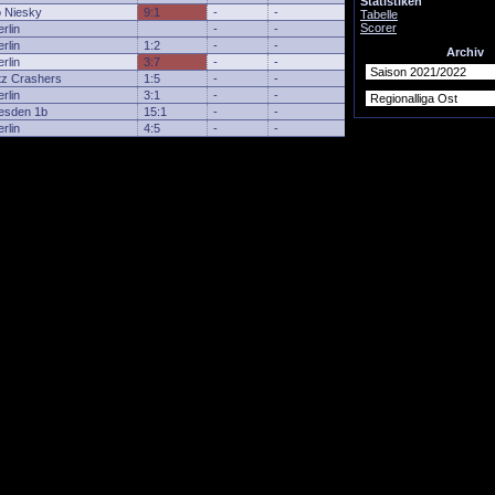
Statistiken
 Niesky
9:1
-
-
Tabelle
Scorer
rlin
-
-
rlin
1:2
-
-
Archiv
rlin
3:7
-
-
tz Crashers
1:5
-
-
rlin
3:1
-
-
esden 1b
15:1
-
-
rlin
4:5
-
-