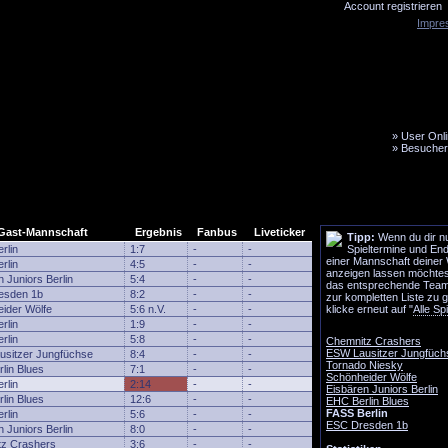
Account registrieren
Impre
»
User Onli
»
Besucher
LiveTicker
Media
Fanbus
Gast-Mannschaft
Ergebnis
Fanbus
Liveticker
Tipp:
Wenn du dir nu
rlin
1:7
-
-
Spieltermine und En
einer Mannschaft deiner
rlin
4:5
-
-
anzeigen lassen möchtest
 Juniors Berlin
5:4
-
-
das entsprechende Team
esden 1b
8:2
-
-
zur kompletten Liste zu 
ider Wölfe
5:6 n.V.
-
-
klicke erneut auf "
Alle Sp
rlin
1:9
-
-
rlin
5:8
-
-
Chemnitz Crashers
ESW Lausitzer Jungfüch
sitzer Jungfüchse
8:4
-
-
Tornado Niesky
lin Blues
7:1
-
-
Schönheider Wölfe
rlin
2:14
-
-
Eisbären Juniors Berlin
lin Blues
12:6
-
-
EHC Berlin Blues
FASS Berlin
rlin
5:6
-
-
ESC Dresden 1b
 Juniors Berlin
8:0
-
-
tz Crashers
3:6
-
-