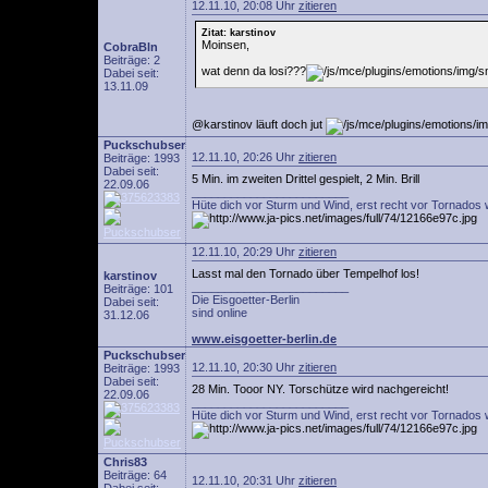
12.11.10, 20:08 Uhr
zitieren
Zitat: karstinov
Moinsen,
CobraBln
Beiträge: 2
wat denn da losi???
Dabei seit:
13.11.09
@karstinov läuft doch jut
Puckschubser
12.11.10, 20:26 Uhr
zitieren
Beiträge: 1993
Dabei seit:
5 Min. im zweiten Drittel gespielt, 2 Min. Brill
22.09.06
________________________
Hüte dich vor Sturm und Wind, erst recht vor Tornados 
12.11.10, 20:29 Uhr
zitieren
Lasst mal den Tornado über Tempelhof los!
karstinov
________________________
Beiträge: 101
Die Eisgoetter-Berlin
Dabei seit:
sind online
31.12.06
www.eisgoetter-berlin.de
Puckschubser
12.11.10, 20:30 Uhr
zitieren
Beiträge: 1993
Dabei seit:
28 Min. Tooor NY. Torschütze wird nachgereicht!
22.09.06
________________________
Hüte dich vor Sturm und Wind, erst recht vor Tornados 
Chris83
Beiträge: 64
12.11.10, 20:31 Uhr
zitieren