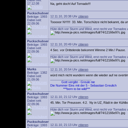
Dabei seit:
17.12.08
Na, geht doch! Auf Tornado!!!
Puckschubser
12.11.10, 20:38 Uhr
zitieren
Beiträge: 1993
Dabei seit:
Tooooor NY!!!! 33. Min. Torschütze nicht bekannt, da 
22.09.06
________________________
Hüte dich vor Sturm und Wind, erst recht vor Tornados 
Puckschubser
12.11.10, 20:49 Uhr
zitieren
Beiträge: 1993
Dabei seit:
4 Sec. vor Drittelende bekommt Wimme 2 Min.! Pause
22.09.06
________________________
Hüte dich vor Sturm und Wind, erst recht vor Tornados 
Murks
12.11.10, 20:54 Uhr
zitieren
Beiträge: 1382
würd mich nicht wundern wenn die wieder auf ne overtime
Dabei seit:
________________________
21.09.06
Gott vergibt - Greule nie
Die Nummer Eins mit der 5 - Sebastian Greulich
***born to be wild***
Puckschubser
12.11.10, 21:12 Uhr
zitieren
Beiträge: 1993
Dabei seit:
45. Min. Tor Preussen. 4:2. Ny in UZ, Rädi in der Kühlb
22.09.06
________________________
Hüte dich vor Sturm und Wind, erst recht vor Tornados 
Puckschubser
12.11.10, 21:13 Uhr
zitieren
Beiträge: 1993