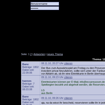
Alle
Das
Forum
Spiele
Team
alle
Tore
Seite: 1
2
|
Antworten
|
neues Thema
Thema: 12
08.11.10, 20:27 Uhr
zitieren
Bane
Beiträge: 1802
Der Bus zum Auswärtsspiel am Freitag zu den Preussen 
Dabei seit:
trotzdem privat hinzufahren, sollte sich unter der Fanb
22.09.06
vor Abfahrt ab, ob ihr eine Eintrittkarte in Berlin überh
09.11.10, 09:23 Uhr
zitieren
hannes
Eintrittskarten können per E-Mail, info@eccpreussen.d
Beiträge: 7
Spielbeginn bezahlt und abgeholt werden, die Reservierun
Dabei seit:
08.03.08
LG
aus Berlin
Bane
09.11.10, 09:26 Uhr
zitieren
Beiträge: 1802
Dabei seit:
aja, na da wisst ihr bescheid, reservieren sollte ihr in jed