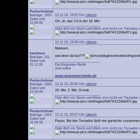
Puckschubser
12.11.10, 19:52 Uhr
zitieren
Beiträge: 1993
Dabei seit:
Oh, oh, das 3:0 in der 16. Min.
22.09.06
________________________
Hüte dich vor Sturm und Wind, erst recht vor Tornados 
12.11.10, 19:56 Uhr
zitieren
Moinsen,
karstinov
wat denn da losi???
Beiträge: 101
Dabei seit:
________________________
31.12.06
Die Eisgoetter-Berlin
sind online
www.eisgoetter-berlin.de
Puckschubser
12.11.10, 20:00 Uhr
zitieren
Beiträge: 1993
Dabei seit:
18. Min. 2. Min. Greule
22.09.06
________________________
Hüte dich vor Sturm und Wind, erst recht vor Tornados 
Puckschubser
12.11.10, 20:07 Uhr
zitieren
Beiträge: 1993
Dabei seit:
Pause. Bei den Tornados läuft rein garnichts zusammen! 
22.09.06
________________________
Hüte dich vor Sturm und Wind, erst recht vor Tornados 