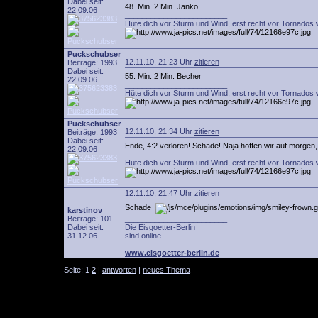
Dabei seit:
48. Min. 2 Min. Janko
22.09.06
________________________
Hüte dich vor Sturm und Wind, erst recht vor Tornados 
Puckschubser
12.11.10, 21:23 Uhr
zitieren
Beiträge: 1993
Dabei seit:
55. Min. 2 Min. Becher
22.09.06
________________________
Hüte dich vor Sturm und Wind, erst recht vor Tornados 
Puckschubser
12.11.10, 21:34 Uhr
zitieren
Beiträge: 1993
Dabei seit:
Ende, 4:2 verloren! Schade! Naja hoffen wir auf morgen
22.09.06
________________________
Hüte dich vor Sturm und Wind, erst recht vor Tornados 
12.11.10, 21:47 Uhr
zitieren
Schade
karstinov
Beiträge: 101
________________________
Dabei seit:
Die Eisgoetter-Berlin
31.12.06
sind online
www.eisgoetter-berlin.de
Seite: 1
2
|
antworten
|
neues Thema