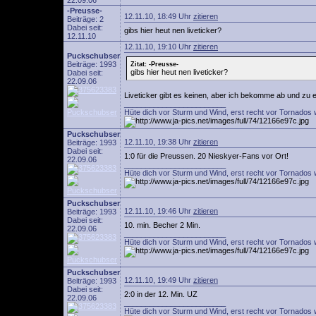
22.09.06
-Preusse-
12.11.10, 18:49 Uhr
zitieren
Beiträge: 2
Dabei seit:
gibs hier heut nen liveticker?
12.11.10
12.11.10, 19:10 Uhr
zitieren
Puckschubser
Beiträge: 1993
Zitat: -Preusse-
gibs hier heut nen liveticker?
Dabei seit:
22.09.06
Liveticker gibt es keinen, aber ich bekomme ab und zu ein
________________________
Hüte dich vor Sturm und Wind, erst recht vor Tornados 
Puckschubser
12.11.10, 19:38 Uhr
zitieren
Beiträge: 1993
Dabei seit:
1:0 für die Preussen. 20 Nieskyer-Fans vor Ort!
22.09.06
________________________
Hüte dich vor Sturm und Wind, erst recht vor Tornados 
Puckschubser
12.11.10, 19:46 Uhr
zitieren
Beiträge: 1993
Dabei seit:
10. min. Becher 2 Min.
22.09.06
________________________
Hüte dich vor Sturm und Wind, erst recht vor Tornados 
Puckschubser
12.11.10, 19:49 Uhr
zitieren
Beiträge: 1993
Dabei seit:
2:0 in der 12. Min. UZ
22.09.06
________________________
Hüte dich vor Sturm und Wind, erst recht vor Tornados 