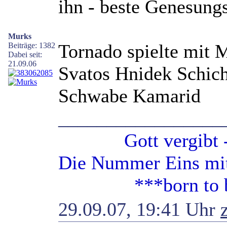
ihn - beste Genesung
Murks
Tornado spielte mit 
Beiträge: 1382
Dabei seit:
21.09.06
Svatos Hnidek Schic
Schwabe Kamarid
_________________
Gott vergibt - G
Die Nummer Eins mit 
***born to be 
29.09.07, 19:41 Uhr