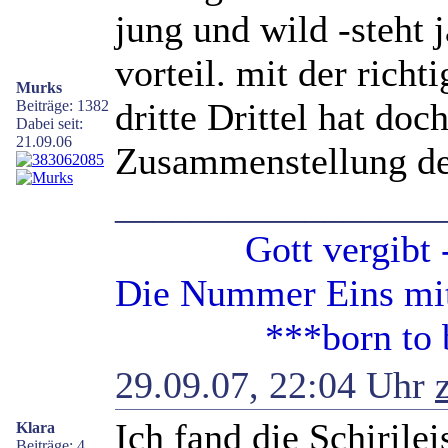
jung und wild -steht 
vorteil. mit der rich
Murks
dritte Drittel hat doc
Beiträge: 1382
Dabei seit:
21.09.06
Zusammenstellung der
_________________
Gott vergibt - G
Die Nummer Eins mit 
***born to be 
29.09.07, 22:04 Uhr
Ich fand die Schirile
Klara
Beiträge: 4