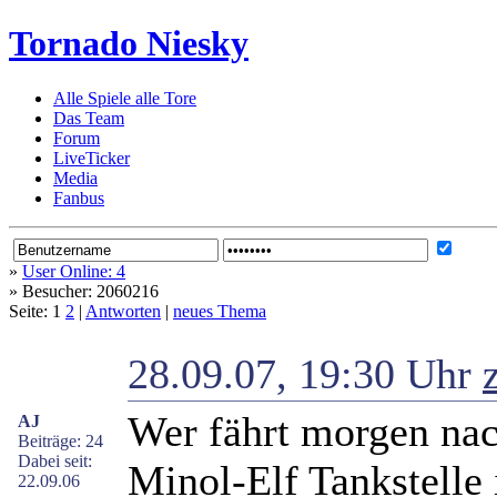
Tornado Niesky
Alle Spiele alle Tore
Das Team
Forum
LiveTicker
Media
Fanbus
»
User Online: 4
»
Besucher: 2060216
Seite: 1
2
|
Antworten
|
neues Thema
28.09.07, 19:30 Uhr
Wer fährt morgen nac
AJ
Beiträge: 24
Dabei seit:
Minol-Elf Tankstelle 
22.09.06