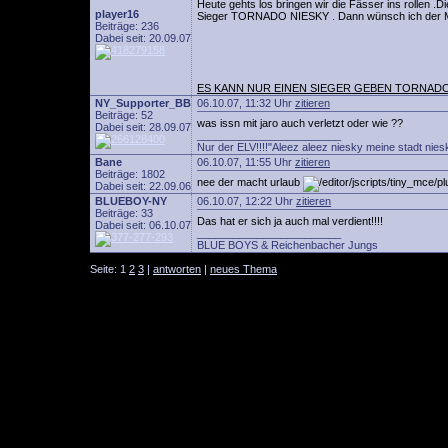
Heute gehts los bringen wir die Fässer ins rollen .
player16
Sieger TORNADO NIESKY . Dann wünsch ich der Mann
Beiträge: 236
Dabei seit: 20.09.07
ES KANN NUR EINEN SIEGER GEBEN TORNADO
NY_Supporter_BB
06.10.07, 11:32 Uhr
zitieren
Beiträge: 52
was issn mit jaro auch verletzt oder wie ??
Dabei seit: 28.09.07
________________________
Nur der ELV!!!!"Aleez aleez niesky meine stadt niesk
Bane
06.10.07, 11:55 Uhr
zitieren
Beiträge: 1802
nee der macht urlaub
Dabei seit: 22.09.06
BLUEBOY-NY
06.10.07, 12:22 Uhr
zitieren
Beiträge: 33
Das hat er sich ja auch mal verdient!!!!
Dabei seit: 06.10.07
________________________
BLUE BOYS & Reichenbacher Jungs
Seite: 1
2
3
|
antworten
|
neues Thema