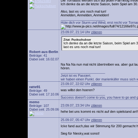
Die Tornados werden sich auf jeden Fall riesig freu
Ich denke da an die letzte Saison, beim Spiel am 3
Also, last es uns noch mal tun!
Anmelden, Anmelden, Anmelden!
________________________
Hüte dich vor Sturm und Wind, erst recht vor Torna
23.09.07, 21:14 Uhr
zitieren
Zitat: Puckschubser
Ich denke da an die letzte Saison, beim Spiel am
last es uns noch mal tun!
Robert-aus-Berlin
Beiträge: 41
Dabei seit: 16.02.07
Na Na Na nun mal nicht übertreiben wa. aber gut l
hören.
________________________
Jetzt ist es Passiert.
wir haben einen Punkt. der marienkäfer muss sich 
23.09.07, 22:02 Uhr
zitieren
ratte91
was willst den hoeren?
Beiträge: 49
________________________
Dabei seit: 17.10.06
Success doesn't come to you, you have to go and ge
memo
23.09.07, 23:34 Uhr
zitieren
Beiträge: 107
Dabei seit: 25.09.06
hehe bei uns kommt es nicht auf den spielstand an!!
25.09.07, 05:47 Uhr
zitieren
Icke fand auch,das wir Stimmung für 200 gemacht 
Sieg für Niesky,wat sonst!