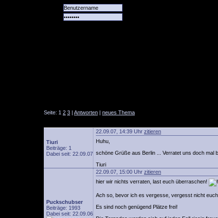
Alle
Das
Forum
Spiele
Team
alle
Tore
Seite: 1
2
3
|
Antworten
|
neues Thema
22.09.07, 14:39 Uhr
zitieren
Huhu,
Tiuri
Beiträge: 1
schöne Grüße aus Berlin ... Verratet uns doch mal b
Dabei seit: 22.09.07
Tiuri
22.09.07, 15:00 Uhr
zitieren
hier wir nichts verraten, last euch überraschen!
Ach so, bevor ich es vergesse, vergesst nicht euc
Puckschubser
Es sind noch genügend Plätze frei!
Beiträge: 1993
Dabei seit: 22.09.06