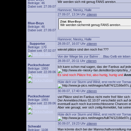
Wir werden sich mit genug FANS anreisn.................
Beiträge: 46
Dabei seit: 27.09.07
________________________
Hannover, Niesky, Halle
27.09.07, 13:34 Uhr
zitieren
Zitat: Blue-Boys
Blue-Boys
Wir werden sichermit genug FANS anreisn..............
Beiträge: 46
Dabei seit: 27.09.07
________________________
Hannover, Niesky, Halle
_Supporter_
28.09.07, 16:07 Uhr
zitieren
Beiträge: 170
wieviel plätze sind den noch frei ???
Dabei seit: 07.02.07
________________________
Von der Wiege bis zur Bahre . . .Blau Gelb ein leben l
28.09.07, 20:11 Uhr
zitieren
Puckschubser
Ich kann schon mal sagen, das der Fanbus auf jeden Fa
Beiträge: 1993
Dabei seit: 22.09.06
Es sind noch Plätze frei, also hurtig, hurtig und
Anme
________________________
Hüte dich vor Sturm und Wind, erst recht vor Torna
30.09.07, 17:40 Uhr
zitieren
Puckschubser
viel Plätze sind im Fanbus nicht mehr frei! Wer sich
Beiträge: 1993
Der Anmeldeschluss 02.10.07 verschiebt sich auf den
Dabei seit: 22.09.06
eventuell auch noch kurzentschlossene Chancen ein
Aber wie gesagt, wer sich zeitig Anmeldet, hat seine
________________________
Hüte dich vor Sturm und Wind, erst recht vor Torna
30.09.07, 19:23 Uhr
zitieren
Schwabi
Man könnte doch bei der Mannschaftvorstellung mal
Beiträge: 1108