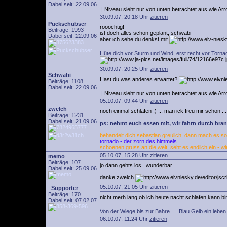
________________________
Dabei seit: 22.09.06
| Niveau sieht nur von unten betrachtet aus wie Arr
30.09.07, 20:18 Uhr
zitieren
Puckschubser
röööchtig!
Beiträge: 1993
ist doch alles schon geplant, schwabi
Dabei seit: 22.09.06
aber ich sehe du denkst mit
________________________
Hüte dich vor Sturm und Wind, erst recht vor Torna
30.09.07, 20:25 Uhr
zitieren
Schwabi
Hast du was anderes erwartet?
Beiträge: 1108
Dabei seit: 22.09.06
________________________
| Niveau sieht nur von unten betrachtet aus wie Arr
05.10.07, 09:44 Uhr
zitieren
zwelch
noch einmal schlafen :) ... man ick freu mir schon ...
Beiträge: 1231
Dabei seit: 21.09.06
ps: nehmt euch essen mit, wir fahrn durch bra
________________________
behandelt dich sebastian greulich, dann mach es so 
tornado - der zorn des himmels
schoenen gruss an die welt, seht es endlich ein - wi
05.10.07, 15:28 Uhr
zitieren
memo
Beiträge: 107
jo dann gehts los...wunderbar
Dabei seit: 25.09.06
danke zwelch
05.10.07, 21:05 Uhr
zitieren
_Supporter_
Beiträge: 170
nicht merh lang ob ich heute nacht schlafen kann bi
Dabei seit: 07.02.07
________________________
Von der Wiege bis zur Bahre . . .Blau Gelb ein leben l
06.10.07, 11:24 Uhr
zitieren