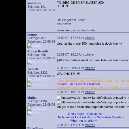
FG SIEG ODER SPIELABBRUCH
karstinov
BERLIN
Beiträge: 101
Dabei seit: 31.12.06
________________________
Die Eisgoetter-Berlin
sind online
www.eisgoetter-berlin.de
memo
25.09.07, 17:15 Uhr
zitieren
Beiträge: 107
Dabei seit: 25.09.06
diesmal dann wie 300...und sieg is doch klar =)
Rocco Roletti
25.09.07, 20:23 Uhr
zitieren
Beiträge: 458
Dabei seit: 22.09.06
@Puckschubser meld dich mal bitte via sms bei m
25.09.07, 20:47 Uhr
zitieren
zwelch
Beiträge: 1231
WALDHOTEL !!!!
Dabei seit: 21.09.06
________________________
behandelt dich sebastian greulich, dann mach es so 
tornado - der zorn des himmels
schoenen gruss an die welt, seht es endlich ein - wi
26.09.07, 10:18 Uhr
zitieren
Murks
Beiträge: 1382
Dabei seit: 21.09.06
ich glaub die sollten ihre Angebotspalette um eine Po
________________________
Gott vergibt - Greule nie
Die Nummer Eins mit der 5 - Sebastian Greulich
***born to be wild***
27.09.07, 12:33 Uhr
zitieren
Blue-Boys