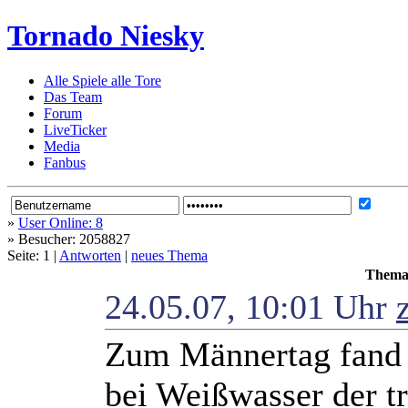
Tornado Niesky
Alle Spiele alle Tore
Das Team
Forum
LiveTicker
Media
Fanbus
»
User Online: 8
»
Besucher: 2058827
Seite: 1 |
Antworten
|
neues Thema
Thema:
24.05.07, 10:01 Uhr
Zum Männertag fand a
bei Weißwasser der t