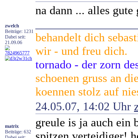
na dann ... alles gute 
_________________
zwelch
Beiträge: 1231
behandelt dich sebast
Dabei seit:
21.09.06
wir - und freu dich.
tornado - der zorn d
schoenen gruss an die 
koennen stolz auf nie
24.05.07, 14:02 Uhr
greule is ja auch ein 
matrix
Beiträge: 632
spitzen verteidiger! 
Dabei seit: