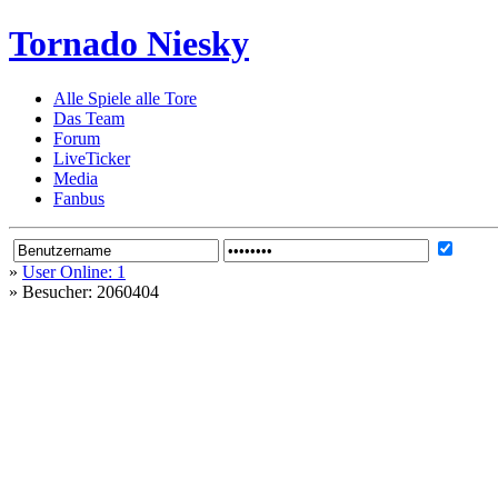
Tornado Niesky
Alle Spiele alle Tore
Das Team
Forum
LiveTicker
Media
Fanbus
»
User Online: 1
»
Besucher: 2060404