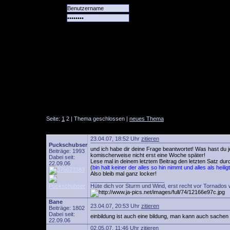
Alle
Das
Forum
Spiele
Team
alle
Tore
Seite:
1
2 | Thema geschlossen |
neues Thema
23.04.07, 18:52 Uhr
zitieren
Puckschubser
und ich habe dir deine Frage beantwortet! Was hast du j
Beiträge: 1993
komischerweise nicht erst eine Woche später!
Dabei seit:
Lese mal in deinem letztem Beitrag den letzten Satz dur
22.09.06
(
bin halt keiner der alles so hin nimmt und alles als heil
Also bleib mal ganz locker!
________________________
Hüte dich vor Sturm und Wind, erst recht vor Tornados 
Bane
23.04.07, 20:53 Uhr
zitieren
Beiträge: 1802
Dabei seit:
einbildung ist auch eine bildung, man kann auch sachen 
22.09.06
02.05.07, 11:46 Uhr
zitieren