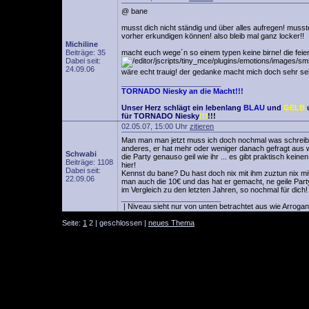
@ bane
musst dich nicht ständig und über alles aufregen! muss
vorher erkundigen können! also bleib mal ganz locker!!
Michiline
Beiträge: 35
macht euch wege´n so einem typen keine birne! die feier
Dabei seit:
24.09.06
wäre echt trauig! der gedanke macht mich doch sehr seh
________________________
TORNADO Niesky an die Macht!!!
Unser Herz schlägt ein lebenlang
BLAU
und
GELB
für TORNADO Niesky
!!!
!!!
02.05.07, 15:00 Uhr
zitieren
Man man man jetzt muss ich doch nochmal was schreiben 
anderes, er hat mehr oder weniger danach gefragt aus 
Schwabi
die Party genauso geil wie ihr ... es gibt praktisch kei
Beiträge: 1108
hier!
Dabei seit:
Kennst du bane? Du hast doch nix mit ihm zuztun nix mit
22.09.06
man auch die 10€ und das hat er gemacht, ne geile Par
im Vergleich zu den letzten Jahren, so nochmal für dich!
________________________
| Niveau sieht nur von unten betrachtet aus wie Arrogan
Seite:
1
2 | geschlossen |
neues Thema