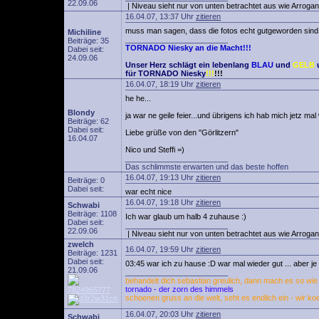
22.09.06
| Niveau sieht nur von unten betrachtet aus wie Arrogan
16.04.07, 13:37 Uhr
zitieren
muss man sagen, dass die fotos echt gutgeworden sind!
Michiline
________________________
Beiträge: 35
TORNADO Niesky an die Macht!!!
Dabei seit:
24.09.06
Unser Herz schlägt ein lebenlang
BLAU
und
GELB
für TORNADO Niesky
!!!
!!!
16.04.07, 18:19 Uhr
zitieren
he he...
Blondy
ja war ne geile feier...und übrigens ich hab mich jetz ma
Beiträge: 62
Dabei seit:
Liebe grüße von den "Görlitzern"
16.04.07
Nico und Steffi =)
________________________
Das schlimmste erwarten und das beste hoffen
16.04.07, 19:13 Uhr
zitieren
Beiträge: 0
Dabei seit:
war echt nice
16.04.07, 19:18 Uhr
zitieren
Schwabi
Beiträge: 1108
Ich war glaub um halb 4 zuhause :)
Dabei seit:
________________________
22.09.06
| Niveau sieht nur von unten betrachtet aus wie Arrogan
zwelch
16.04.07, 19:59 Uhr
zitieren
Beiträge: 1231
Dabei seit:
03:45 war ich zu hause :D war mal wieder gut ... aber j
21.09.06
________________________
behandelt dich sebastian greulich, dann mach es so wie w
tornado - der zorn des himmels
schoenen gruss an die welt, seht es endlich ein - wir ko
16.04.07, 20:03 Uhr
zitieren
Schwabi