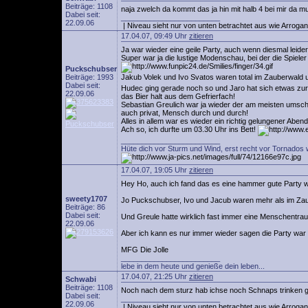
Beiträge: 1108
naja zwelch da kommt das ja hin mit halb 4 bei mir da 
Dabei seit:
________________________
22.09.06
| Niveau sieht nur von unten betrachtet aus wie Arrogan
17.04.07, 09:49 Uhr
zitieren
Ja war wieder eine geile Party, auch wenn diesmal leider
Super war ja die lustige Modenschau, bei der die Spiel
Puckschubser
Beiträge: 1993
Jakub Volek und Ivo Svatos waren total im Zauberwald
Dabei seit:
Hudec ging gerade noch so und Jaro hat sich etwas zur
22.09.06
das Bier halt aus dem Gefrierfach!
Sebastian Greulich war ja wieder der am meisten umschwä
auch privat, Mensch durch und durch!
Alles in allem war es wieder ein richtig gelungener Abend
Ach so, ich durfte um 03.30 Uhr ins Bett!
________________________
Hüte dich vor Sturm und Wind, erst recht vor Tornados 
17.04.07, 19:05 Uhr
zitieren
Hey Ho, auch ich fand das es eine hammer gute Party war!
sweety1707
Jo Puckschubser, Ivo und Jacub waren mehr als im Zaube
Beiträge: 86
Dabei seit:
Und Greule hatte wirklich fast immer eine Menschentrau
22.09.06
Aber ich kann es nur immer wieder sagen die Party war 
MFG Die Jolle
________________________
lebe in dem heute und genieße dein leben...
17.04.07, 21:25 Uhr
zitieren
Schwabi
Beiträge: 1108
Noch nach dem sturz hab ichse noch Schnaps trinken
Dabei seit:
________________________
22.09.06
| Niveau sieht nur von unten betrachtet aus wie Arrogan