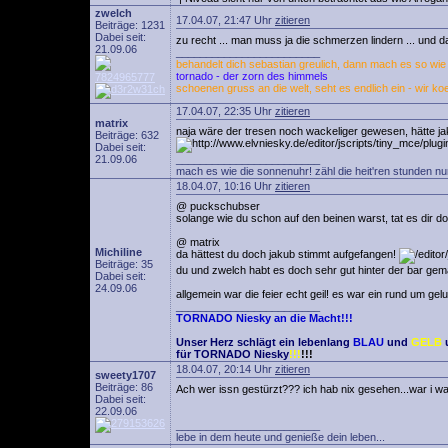
zwelch
17.04.07, 21:47 Uhr
zitieren
Beiträge: 1231
Dabei seit:
zu recht ... man muss ja die schmerzen lindern ... und d
21.09.06
________________________
behandelt dich sebastian greulich, dann mach es so wie w
tornado - der zorn des himmels
schoenen gruss an die welt, seht es endlich ein - wir ko
17.04.07, 22:35 Uhr
zitieren
matrix
naja wäre der tresen noch wackeliger gewesen, hätte ja
Beiträge: 632
Dabei seit:
21.09.06
________________________
mach es wie die sonnenuhr! zähl die heit'ren stunden nu
18.04.07, 10:16 Uhr
zitieren
@ puckschubser
solange wie du schon auf den beinen warst, tat es dir d
@ matrix
Michiline
da hättest du doch jakub stimmt aufgefangen!
Beiträge: 35
du und zwelch habt es doch sehr gut hinter der bar gem
Dabei seit:
24.09.06
allgemein war die feier echt geil! es war ein rund um 
________________________
TORNADO Niesky an die Macht!!!
Unser Herz schlägt ein lebenlang
BLAU
und
GELB
für TORNADO Niesky
!!!
!!!
18.04.07, 20:14 Uhr
zitieren
sweety1707
Beiträge: 86
Ach wer issn gestürzt??? ich hab nix gesehen...war i wah
Dabei seit:
22.09.06
________________________
lebe in dem heute und genieße dein leben...