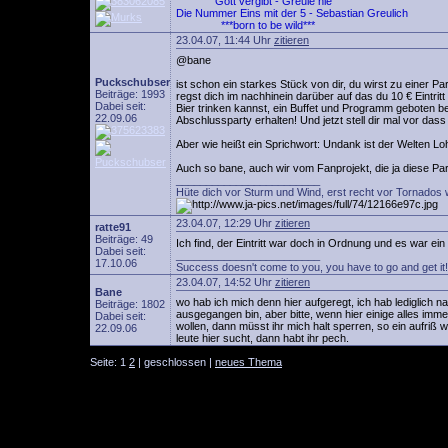
Gott vergibt - Greule nie
Die Nummer Eins mit der 5 - Sebastian Greulich
***born to be wild***
23.04.07, 11:44 Uhr
zitieren
@bane
Puckschubser
ist schon ein starkes Stück von dir, du wirst zu einer
Beiträge: 1993
regst dich im nachhinein darüber auf das du 10 € Eintri
Dabei seit:
Bier trinken kannst, ein Buffet und Programm geboten 
22.09.06
Abschlussparty erhalten! Und jetzt stell dir mal vor dass
Aber wie heißt ein Sprichwort: Undank ist der Welten Lo
Auch so bane, auch wir vom Fanprojekt, die ja diese Part
________________________
Hüte dich vor Sturm und Wind, erst recht vor Tornados 
23.04.07, 12:29 Uhr
zitieren
ratte91
Beiträge: 49
Ich find, der Eintritt war doch in Ordnung und es war ei
Dabei seit:
________________________
17.10.06
Success doesn't come to you, you have to go and get it!
23.04.07, 14:52 Uhr
zitieren
Bane
wo hab ich mich denn hier aufgeregt, ich hab lediglich n
Beiträge: 1802
ausgegangen bin, aber bitte, wenn hier einige alles imme
Dabei seit:
wollen, dann müsst ihr mich halt sperren, so ein aufriß w
22.09.06
leute hier sucht, dann habt ihr pech.
Seite: 1
2
| geschlossen |
neues Thema