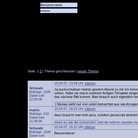
Alle
Das
Forum
Spiele
Team
alle
Tore
Seite: 1
2
| Thema geschlossen |
neues Thema
15.04.07, 13:59 Uhr
zitieren
Schwabi
Ja puckschubser meinte gestern Abend zu mir ich könnte
Beiträge: 1108
sehen. Habe sie mal in soeinem fertigen Template eingese
Dabei seit:
das nächste Bild kommt. Man brauch auch eigentlich ni
22.09.06
________________________
| Niveau sieht nur von unten betrachtet aus wie Arrogan
15.04.07, 16:01 Uhr
zitieren
matrix
Beiträge: 632
dazu braucht man kein java, sondern javascript aktiviert
Dabei seit:
________________________
21.09.06
mach es wie die sonnenuhr! zähl die heit'ren stunden nu
15.04.07, 16:11 Uhr
zitieren
Schwabi
Beiträge: 1108
Besserwisser
Dabei seit:
________________________