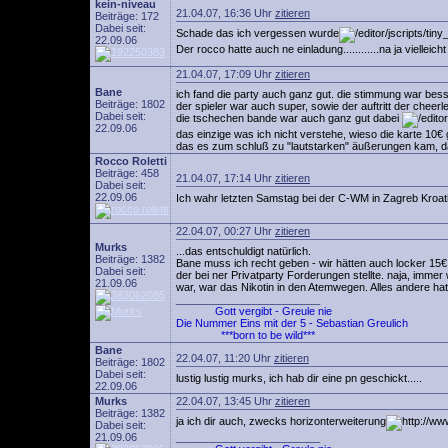
kein-niveau
21.04.07, 16:36 Uhr
zitieren
Beiträge: 172
Dabei seit:
Schade das ich vergessen wurde
22.09.06
Der rocco hatte auch ne einladung............na ja vielleich
21.04.07, 17:09 Uhr
zitieren
Bane
ich fand die party auch ganz gut. die stimmung war besse
Beiträge: 1802
der spieler war auch super, sowie der auftritt der cheerl
Dabei seit:
die tschechen bande war auch ganz gut dabei
22.09.06
das einzige was ich nicht verstehe, wieso die karte 10€
das es zum schluß zu "lautstarken" äußerungen kam, 
Rocco Roletti
Beiträge: 458
21.04.07, 17:14 Uhr
zitieren
Dabei seit:
22.09.06
Ich wahr letzten Samstag bei der C-WM in Zagreb Kroatie
22.04.07, 00:27 Uhr
zitieren
Murks
...das entschuldigt natürlich.
Beiträge: 1382
Bane muss ich recht geben - wir hätten auch locker 15
Dabei seit:
der bei ner Privatparty Forderungen stellte. naja, imm
21.09.06
war, war das Nikotin in den Atemwegen. Alles andere ha
________________________
Gott vergibt - Greule nie
Die Nummer Eins mit der 5 - Sebastian Greulich
***born to be wild***
Bane
22.04.07, 11:20 Uhr
zitieren
Beiträge: 1802
Dabei seit:
lustig lustig murks, ich hab dir eine pn geschickt.....
22.09.06
Murks
22.04.07, 13:45 Uhr
zitieren
Beiträge: 1382
ja ich dir auch, zwecks horizonterweiterung
Dabei seit:
21.09.06
________________________