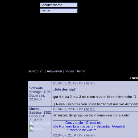
Alle
Das
Forum
Spiele
Team
alle
Tore
Seite:
1
2
3 |
Antworten
|
neues Thema
Them
01.04.07, 21:49 Uhr
zitieren
Schwabi
..löle des hia?
Beiträge: 1108
Dabei seit:
gut das da 2 oda 3 mit roten haaren inner mitte stehn :D
22.09.06
________________________
| Niveau sieht nur von unten betrachtet aus wie Arroganz
Murks
01.04.07, 22:43 Uhr
zitieren
Beiträge: 1382
@Harzer: derjenige der kickt kann kein Tor erzielen
Dabei seit:
________________________
21.09.06
Gott vergibt - Greule nie
Die Nummer Eins mit der 5 - Sebastian Greulich
***born to be wild***
02.04.07, 21:04 Uhr
zitieren