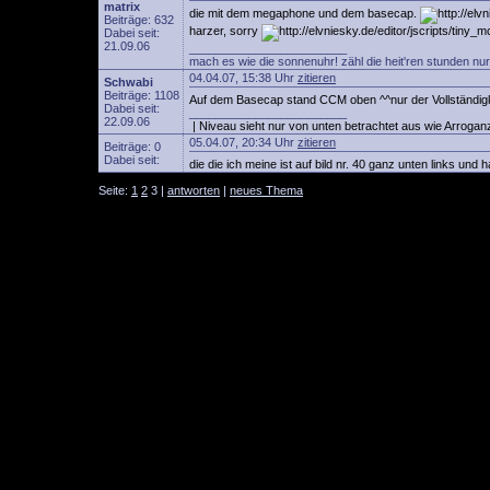
matrix
die mit dem megaphone und dem basecap.
Beiträge: 632
harzer, sorry
Dabei seit:
21.09.06
________________________
mach es wie die sonnenuhr! zähl die heit'ren stunden nur
04.04.07, 15:38 Uhr
zitieren
Schwabi
Beiträge: 1108
Auf dem Basecap stand CCM oben ^^nur der Vollständigk
Dabei seit:
________________________
22.09.06
| Niveau sieht nur von unten betrachtet aus wie Arroganz
05.04.07, 20:34 Uhr
zitieren
Beiträge: 0
Dabei seit:
die die ich meine ist auf bild nr. 40 ganz unten links un
Seite:
1
2
3 |
antworten
|
neues Thema