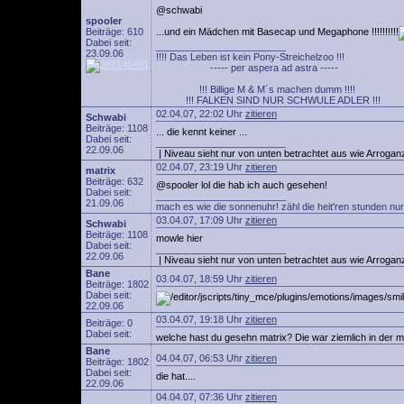
@schwabi
spooler
Beiträge: 610
...und ein Mädchen mit Basecap und Megaphone !!!!!!!!!!
Dabei seit:
________________________
23.09.06
!!!! Das Leben ist kein Pony-Streichelzoo !!!
----- per aspera ad astra -----
!!! Billige M & M´s machen dumm !!!!
!!! FALKEN SIND NUR SCHWULE ADLER !!!
02.04.07, 22:02 Uhr
zitieren
Schwabi
Beiträge: 1108
... die kennt keiner ...
Dabei seit:
________________________
22.09.06
| Niveau sieht nur von unten betrachtet aus wie Arroganz
02.04.07, 23:19 Uhr
zitieren
matrix
Beiträge: 632
@spooler lol die hab ich auch gesehen!
Dabei seit:
________________________
21.09.06
mach es wie die sonnenuhr! zähl die heit'ren stunden nur
03.04.07, 17:09 Uhr
zitieren
Schwabi
Beiträge: 1108
mowle hier
Dabei seit:
________________________
22.09.06
| Niveau sieht nur von unten betrachtet aus wie Arroganz
Bane
03.04.07, 18:59 Uhr
zitieren
Beiträge: 1802
Dabei seit:
22.09.06
03.04.07, 19:18 Uhr
zitieren
Beiträge: 0
Dabei seit:
welche hast du gesehn matrix? Die war ziemlich in der m
Bane
04.04.07, 06:53 Uhr
zitieren
Beiträge: 1802
Dabei seit:
die hat....
22.09.06
04.04.07, 07:36 Uhr
zitieren