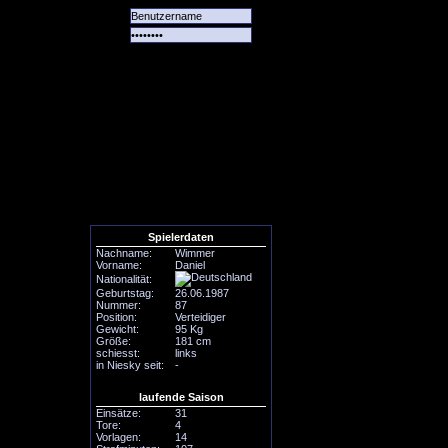
Alle
Das
Forum
Spiele
Team
alle
Tore
Spielerdaten
Nachname:
Wimmer
Vorname:
Daniel
Nationalität:
Geburtstag:
26.06.1987
Nummer:
87
Position:
Verteidiger
Gewicht:
95 Kg
Größe:
181 cm
schiesst:
links
in Niesky seit:
-
laufende Saison
Einsätze:
31
Tore:
4
Vorlagen:
14