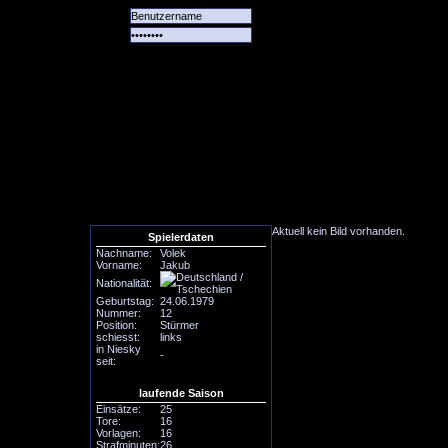
Alle
Das
Forum
Spiele
Team
alle
Tore
Aktuell kein Bild vorhanden.
Spielerdaten
Nachname:
Volek
Vorname:
Jakub
Nationalität:
Geburtstag:
24.06.1979
Nummer:
12
Position:
Stürmer
schiesst:
links
in Niesky
-
seit:
laufende Saison
Einsätze:
25
Tore:
16
Vorlagen:
16
Strafminuten:
26