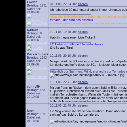
zwelch
07.11.06, 22:24 Uhr
zitieren
Beiträge: 1231
Dabei seit:
ich habe jetzt 10 mal hintereinander immer ein gutes gefu
21.09.06
________________________
behandelt dich sebastian greulich, dann mach es so wie w
tornado - der zorn des himmels
schoenen gruss an die welt, seht es endlich ein - wir ko
ICEMan
10.11.06, 19:48 Uhr
zitieren
Beiträge: 85
Dabei seit:
Habt ihr heute einen Live Ticker?
22.09.06
________________________
EC Eisbären Telfs und Tornado Niesky
Grüße aus Tirol
Puckschubser
10.11.06, 20:10 Uhr
zitieren
Beiträge: 1993
Dabei seit:
Morgen wird die SG wieder von den Förderlizenz-Spielern
22.09.06
Ich denke und hoffe dass die SG, mit dieser leider selten
________________________
Hüte dich vor Sturm und Wind, erst recht vor Tornados 
10.11.06, 22:41 Uhr
zitieren
conny59
Mit den Fans im Rücken, dem guten Spiel in Erfurt (trot
Beiträge: 488
zu punkten. Optimistisch stimmt auch, dass die Förderli
Dabei seit:
mal ein Tor schießen kann. Wenn alle Topform bringen i
22.10.06
erkennen läßt. Spiele gegen Halle waren stets was beso
hoffentlich vielen mitreisenden Fans gute Gastgeber sein
10.11.06, 22:49 Uhr
zitieren
lurch
Ein Sieg könnte die SG schon einfahren. Dann aber nur
Beiträge: 199
sich auf das Spiel zu konzentrieren.
Dabei seit:
01.10.06