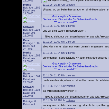
22.09.06
Murks
11.11.06, 10:58 Uhr
zitieren
Beiträge: 1382
@bane: wo wir beim thema rauchen sind:diese saison sc
Dabei seit:
21.09.06
________________________
Gott vergibt - Greule nie
Die Nummer Eins mit der 5 - Sebastian Greulich
***born to be wild***
11.11.06, 11:00 Uhr
zitieren
Schwabi
Beiträge: 1108
und wir sind da um zu uebertreiben ;)
Dabei seit:
________________________
22.09.06
| Niveau sieht nur von unten betrachtet aus wie Arrogan
Bane
11.11.06, 11:02 Uhr
zitieren
Beiträge: 1802
Dabei seit:
alles klar murks, aber nur wenn du mich im ganzen rauc
22.09.06
Murks
11.11.06, 11:14 Uhr
zitieren
Beiträge: 1382
ohne dampf - keine leistung => auch ein Motto unseres
Dabei seit:
________________________
21.09.06
Gott vergibt - Greule nie
Die Nummer Eins mit der 5 - Sebastian Greulich
***born to be wild***
Bane
11.11.06, 11:30 Uhr
zitieren
Beiträge: 1802
Dabei seit:
na da werden sie ja heut so eine übermenschliche leist
22.09.06
11.11.06, 16:54 Uhr
zitieren
Schwabi
Beiträge: 1108
Es wird schon nett werden ;)
Dabei seit:
________________________
22.09.06
| Niveau sieht nur von unten betrachtet aus wie Arrogan
11.11.06, 20:48 Uhr
zitieren
Beiträge: 0
Dabei seit:
so sagt mir ma bitte einer wies grad steht bei spiel hier g
11.11.06, 20:52 Uhr
zitieren