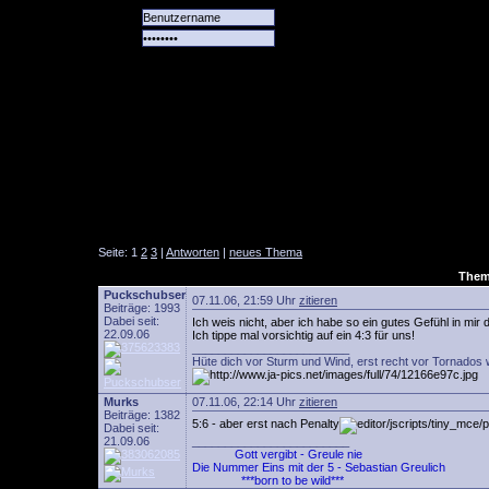
Alle
Das
Forum
Spiele
Team
alle
Tore
Seite: 1
2
3
|
Antworten
|
neues Thema
Thema
Puckschubser
07.11.06, 21:59 Uhr
zitieren
Beiträge: 1993
Dabei seit:
Ich weis nicht, aber ich habe so ein gutes Gefühl in m
22.09.06
Ich tippe mal vorsichtig auf ein 4:3 für uns!
________________________
Hüte dich vor Sturm und Wind, erst recht vor Tornados 
Murks
07.11.06, 22:14 Uhr
zitieren
Beiträge: 1382
5:6 - aber erst nach Penalty
Dabei seit:
21.09.06
________________________
Gott vergibt - Greule nie
Die Nummer Eins mit der 5 - Sebastian Greulich
***born to be wild***