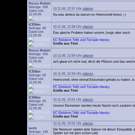
Rocco Roletti
Beiträge: 458
10.11.06, 22:57 Uhr
zitieren
Dabei seit:
22.09.06
Na was denkst du warum es Heimvorteil heisst ;-)
ICEMan
10.11.06, 22:58 Uhr
zitieren
Beiträge: 85
Dabei seit:
Das gleiche Problem haben unsere Jungs aber auch.
22.09.06
________________________
EC Eisbären Telfs und Tornado Niesky
Grüße aus Tirol
Rocco Roletti
Beiträge: 458
10.11.06, 22:59 Uhr
zitieren
Dabei seit:
22.09.06
ach glaub ich nicht mal, dirch die Pfützen und das weic
ICEMan
10.11.06, 22:59 Uhr
zitieren
Beiträge: 85
Dabei seit:
Heimvorteil, ohne einmal Eiskontakt gehabt zu haben. 
22.09.06
________________________
EC Eisbären Telfs und Tornado Niesky
Grüße aus Tirol
ICEMan
10.11.06, 23:01 Uhr
zitieren
Beiträge: 85
Dabei seit:
Unsere Eismeister werden heute Nacht noch zaubern da
22.09.06
________________________
EC Eisbären Telfs und Tornado Niesky
Grüße aus Tirol
10.11.06, 23:02 Uhr
zitieren
lurch
Die Nieskyer spielen jede Saison mit dieser Eisqualität,
Beiträge: 199
Spieler tun mir jetzt schon Leid.