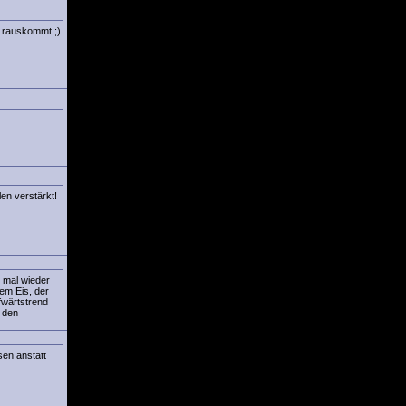
ei rauskommt ;)
en verstärkt!
, mal wieder
em Eis, der
fwärtstrend
. den
sen anstatt