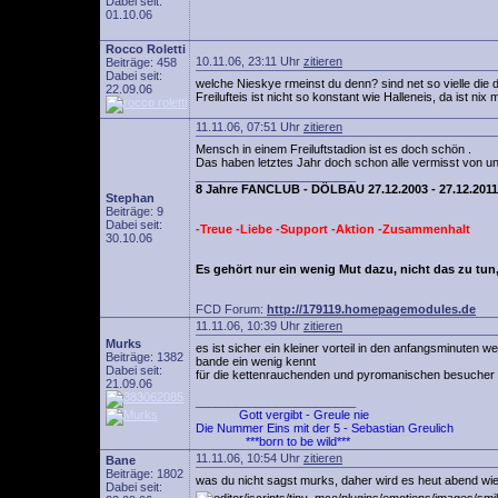
Dabei seit:
01.10.06
Rocco Roletti
10.11.06, 23:11 Uhr
zitieren
Beiträge: 458
Dabei seit:
welche Nieskye rmeinst du denn? sind net so vielle die dor
22.09.06
Freilufteis ist nicht so konstant wie Halleneis, da ist nix mi
11.11.06, 07:51 Uhr
zitieren
Mensch in einem Freiluftstadion ist es doch schön .
Das haben letztes Jahr doch schon alle vermisst von un
________________________
8 Jahre FANCLUB - DÖLBAU 27.12.2003 - 27.12.2011
Stephan
Beiträge: 9
Dabei seit:
-Treue -Liebe -Support -Aktion -Zusammenhalt
30.10.06
Es gehört nur ein wenig Mut dazu, nicht das zu tun,
FCD Forum:
http://179119.homepagemodules.de
11.11.06, 10:39 Uhr
zitieren
Murks
es ist sicher ein kleiner vorteil in den anfangsminuten
Beiträge: 1382
bande ein wenig kennt
Dabei seit:
für die kettenrauchenden und pyromanischen besucher ist 
21.09.06
________________________
Gott vergibt - Greule nie
Die Nummer Eins mit der 5 - Sebastian Greulich
***born to be wild***
11.11.06, 10:54 Uhr
zitieren
Bane
Beiträge: 1802
was du nicht sagst murks, daher wird es heut abend wie
Dabei seit: