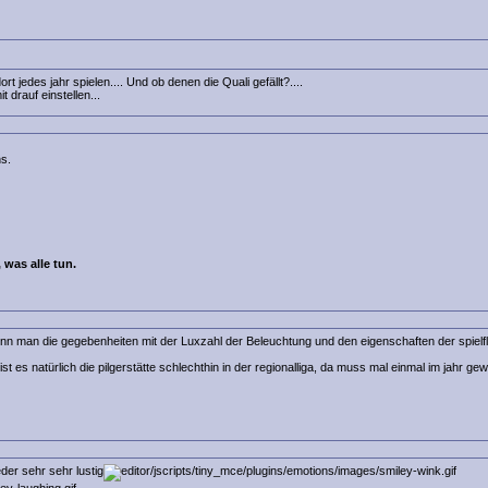
t jedes jahr spielen.... Und ob denen die Quali gefällt?....
t drauf einstellen...
s.
 was alle tun.
 wenn man die gegebenheiten mit der Luxzahl der Beleuchtung und den eigenschaften der spiel
es natürlich die pilgerstätte schlechthin in der regionalliga, da muss mal einmal im jahr ge
der sehr sehr lustig