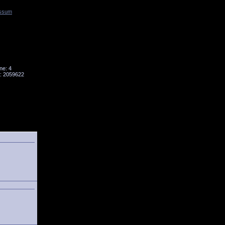
ssum
Tornado
Niesky
ne: 4
: 2059622