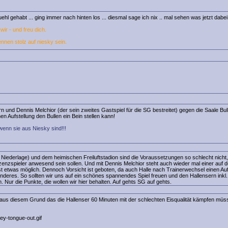
ehl gehabt ... ging immer nach hinten los ... diesmal sage ich nix .. mal sehen was jetzt dab
ir - und freu dich.
ennen stolz auf niesky sein.
 und Dennis Melchior (der sein zweites Gastspiel für die SG bestreitet) gegen die Saale Bull
en Aufstellung den Bullen ein Bein stellen kann!
wenn sie aus Niesky sind!!!
z Niederlage) und dem heimischen Freiluftstadion sind die Voraussetzungen so schlecht nicht
zenzspieler anwesend sein sollen. Und mit Dennis Melchior steht auch wieder mal einer auf d
st etwas möglich. Dennoch Vorsicht ist geboten, da auch Halle nach Trainerwechsel einen Au
nderes. So sollten wir uns auf ein schönes spannendes Spiel freuen und den Hallensern inkl
. Nur die Punkte, die wollen wir hier behalten. Auf gehts SG auf gehts.
 aus diesem Grund das die Hallenser 60 Minuten mit der schlechten Eisqualität kämpfen müs