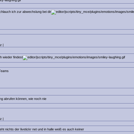
hlauch ich zur abwechslung bei dir
z |
h wieder findest
 Teams
ung abrufen können, wie noch nie
z |
eht nichts der livetickr net und in halle weiß es auch keiner