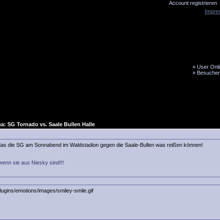
Account registrieren
Impre
»
User Onli
»
Besucher
LiveTicker
Media
Fanbus
: SG Tornado vs. Saale Bullen Halle
ir das die SG am Sonnabend im Waldstadion gegen die Saale-Bullen was reißen können!
wenn sie aus Niesky sind!!!