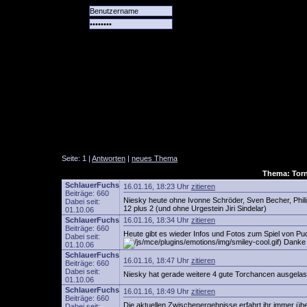
Alle
Das
Forum
Spiele
Team
alle
Tore
Seite: 1 |
Antworten
|
neues Thema
Thema: Torn
SchlauerFuchs
16.01.16, 18:23 Uhr
zitieren
Beiträge: 660
Niesky heute ohne Ivonne Schröder, Sven Becher, Phili
Dabei seit:
12 plus 2 (und ohne Urgestein Jiri Sindelar)
01.10.06
SchlauerFuchs
16.01.16, 18:34 Uhr
zitieren
Beiträge: 660
Heute gibt es wieder Infos und Fotos zum Spiel von Pu
Dabei seit:
) Danke
01.10.06
SchlauerFuchs
16.01.16, 18:47 Uhr
zitieren
Beiträge: 660
Dabei seit:
Niesky hat gerade weitere 4 gute Torchancen ausgelas
01.10.06
SchlauerFuchs
16.01.16, 18:49 Uhr
zitieren
Beiträge: 660
Die aktuellen Zwischenergebnisse erfahrt ihr immer üb
Dabei seit: