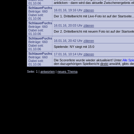
anklicken - dann wird das aktuelle Zwischenergebnis eb
01.10.06
SchlauerFuchs
16.01.16, 19:16 Uhr
zitieren
Beiträge: 660
Dabei seit:
Der 1. Drittelbericht mit Live-Foto ist auf der Startseite..
01.10.06
SchlauerFuchs
16.01.16, 20:03 Uhr
zitieren
Beiträge: 660
Dabei seit:
Der 2. Drittelbericht mit neuem Foto ist auf der Startsei
01.10.06
SchlauerFuchs
16.01.16, 20:42 Uhr
zitieren
Beiträge: 660
Dabei seit:
Spielende: NY siegt mit 15:0
01.10.06
SchlauerFuchs
17.01.16, 10:14 Uhr
zitieren
Beiträge: 660
Die Scorerliste wurde wieder aktualisiert! Unter
Alle Spi
Dabei seit:
den dazugehörigen Spielbericht
direkt
anwählt, gibts di
01.10.06
Seite: 1 |
antworten
|
neues Thema