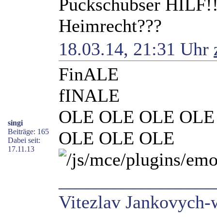
Puckschubser HILF!!
Heimrecht???
18.03.14, 21:31 Uhr
FinALE
fINALE
OLE OLE OLE OLE
singi
Beiträge: 165
OLE OLE OLE
Dabei seit:
17.11.13
_________________
Vitezlav Jankovych-w