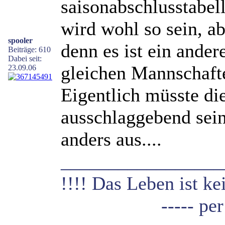
saisonabschlusstabel
wird wohl so sein, ab
spooler
denn es ist ein ande
Beiträge: 610
Dabei seit:
gleichen Mannschafte
23.09.06
Eigentlich müsste di
ausschlaggebend sein
anders aus....
_________________
!!!! Das Leben ist ke
----- per asper