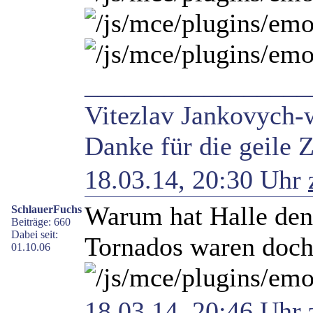
_________________
Vitezlav Jankovych-w
Danke für die geile Z
18.03.14, 20:30 Uhr
Warum hat Halle den
SchlauerFuchs
Beiträge: 660
Dabei seit:
Tornados waren doch
01.10.06
18.03.14, 20:46 Uhr