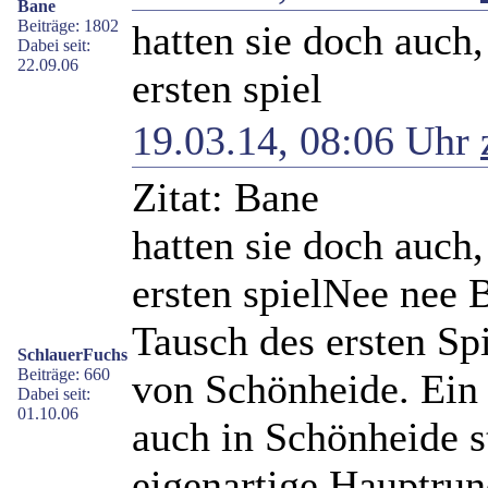
Bane
Beiträge: 1802
hatten sie doch auch
Dabei seit:
22.09.06
ersten spiel
19.03.14, 08:06 Uhr
Zitat: Bane
hatten sie doch auch
ersten spiel
Nee nee B
Tausch des ersten Sp
SchlauerFuchs
Beiträge: 660
von Schönheide. Ein e
Dabei seit:
01.10.06
auch in Schönheide st
eigenartige Hauptrun