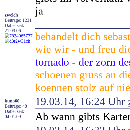
ja
zwelch
_________________
Beiträge: 1231
Dabei seit:
21.09.06
behandelt dich sebas
wie wir - und freu di
tornado - der zorn d
schoenen gruss an die
koennen stolz auf nie
19.03.14, 16:24 Uhr
kuno60
Beiträge: 48
Dabei seit:
Ab wann gibts Karte
04.01.09