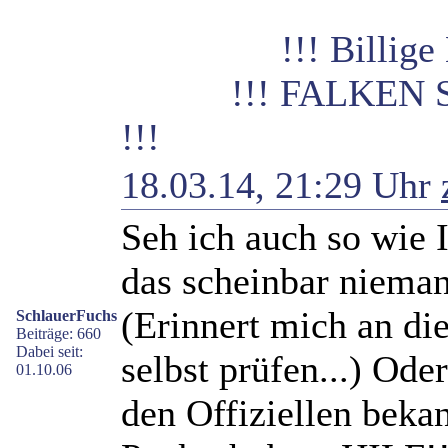
!!! Billige M &
!!! FALKEN SI
!!!
18.03.14, 21:29 Uhr
Seh ich auch so wie I
das scheinbar nieman
(Erinnert mich an die
SchlauerFuchs
Beiträge: 660
Dabei seit:
selbst prüfen...) Ode
01.10.06
den Offiziellen bekan