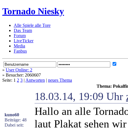
Tornado Niesky
Alle Spiele alle Tore
Das Team
Forum
LiveTicker
Media
Fanbus
»
User Online: 2
»
Besucher: 2060607
Seite: 1
2
3
|
Antworten
|
neues Thema
Thema: Pokalfi
18.03.14, 19:09 Uhr
Hallo an alle Tornad
kuno60
Beiträge: 48
laut Plakat sehen w
Dabei seit: