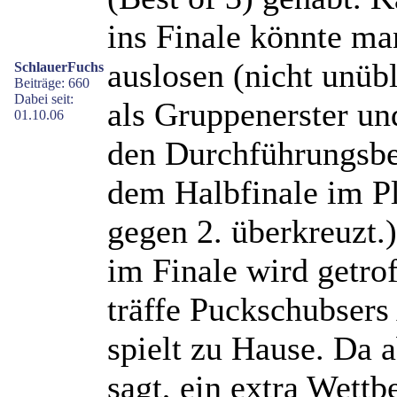
ins Finale könnte ma
auslosen (nicht unüb
SchlauerFuchs
Beiträge: 660
Dabei seit:
als Gruppenerster un
01.10.06
den Durchführungsbe
dem Halbfinale im Pl
gegen 2. überkreuzt
im Finale wird getro
träffe Puckschubsers 
spielt zu Hause. Da 
sagt, ein extra Wettb