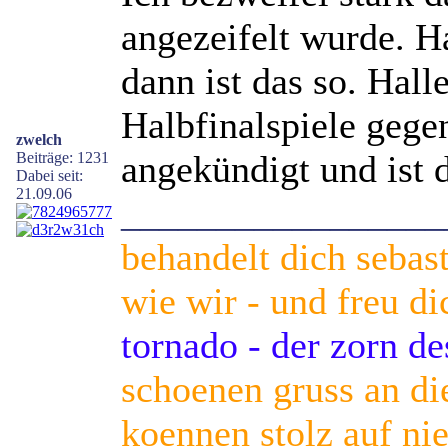
angezeifelt wurde. Ha
dann ist das so. Hall
Halbfinalspiele geg
zwelch
angekündigt und ist 
Beiträge: 1231
Dabei seit:
21.09.06
_________________
behandelt dich sebas
wie wir - und freu di
tornado - der zorn d
schoenen gruss an die
koennen stolz auf nie