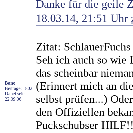
Danke für die geile Z
18.03.14, 21:51 Uhr
Zitat: SchlauerFuchs
Seh ich auch so wie I
das scheinbar nieman
(Erinnert mich an die
Bane
Beiträge: 1802
Dabei seit:
selbst prüfen...) Ode
22.09.06
den Offiziellen bekan
Puckschubser HILF!!