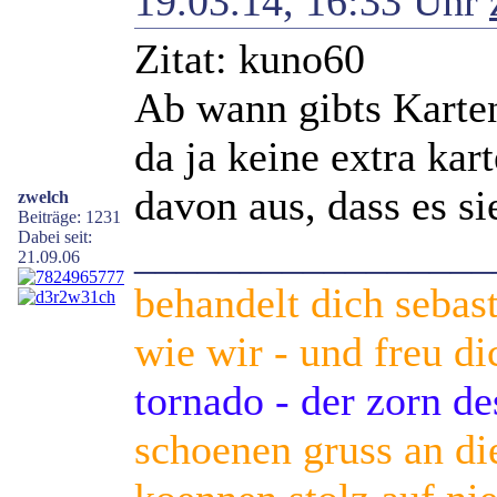
19.03.14, 16:33 Uhr
Zitat: kuno60
Ab wann gibts Karte
da ja keine extra ka
davon aus, dass es sie 
zwelch
Beiträge: 1231
Dabei seit:
_________________
21.09.06
behandelt dich sebas
wie wir - und freu di
tornado - der zorn d
schoenen gruss an die