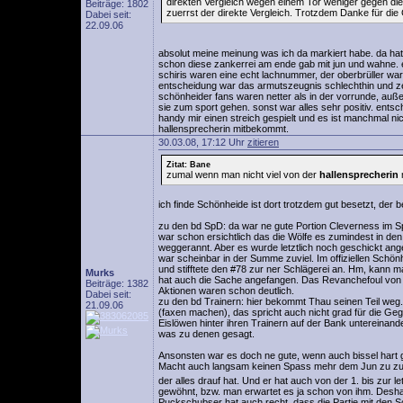
direkten Vergleich wegen einem Tor weniger gegen die
Beiträge: 1802
zuerrst der direkte Vergleich. Trotzdem Danke für d
Dabei seit:
22.09.06
absolut meine meinung was ich da markiert habe. da hat
schon diese zankerrei am ende gab mit jun und wahne. e
schiris waren eine echt lachnummer, der oberbrüller war
entscheidung war das armutszeugnis schlechthin und zei
schönheider fans waren netter als in der vorrunde, auße
sie zum sport gehen. sonst war alles sehr positiv. entsc
handy mir einen streich gespielt und es ist manchmal ni
hallensprecherin mitbekommt.
30.03.08, 17:12 Uhr
zitieren
Zitat: Bane
zumal wenn man nicht viel von der
hallensprecherin
ich finde Schönheide ist dort trotzdem gut besetzt, der 
zu den bd SpD: da war ne gute Portion Cleverness im Spi
war schon ersichtlich das die Wölfe es zumindest in de
weggerannt. Aber es wurde letztlich noch geschickt ange
war scheinbar in der Summe zuviel. Im offiziellen Schönh
und stifftete den #78 zur ner Schlägerei an. Hm, kann 
Murks
hat auch die Sache angefangen. Das Revanchefoul von L
Beiträge: 1382
Aktionen waren schon deutlich.
Dabei seit:
zu den bd Trainern: hier bekommt Thau seinen Teil weg. I
21.09.06
(faxen machen), das spricht auch nicht grad für die Geg
Eislöwen hinter ihren Trainern auf der Bank untereinand
was zu denen gesagt.
Ansonsten war es doch ne gute, wenn auch bissel hart ge
Macht auch langsam keinen Spass mehr dem Jun zu z
der alles drauf hat. Und er hat auch von der 1. bis zur l
gewöhnt, bzw. man erwartet es ja schon von ihm. Desha
Puckschubser hat auch recht, dass die Partie mit den S