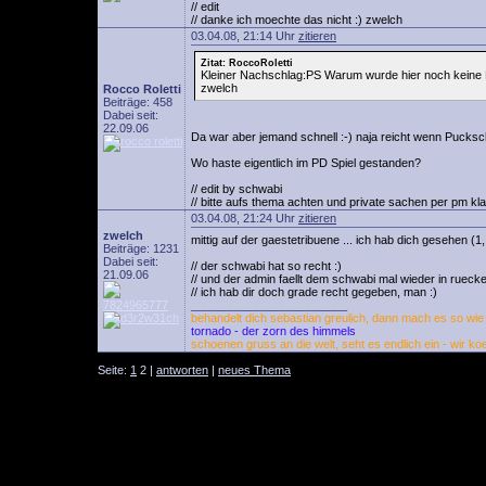
// edit
// danke ich moechte das nicht :) zwelch
03.04.08, 21:14 Uhr
zitieren
Zitat: RoccoRoletti
Kleiner Nachschlag:PS Warum wurde hier noch keine Disk
zwelch
Rocco Roletti
Beiträge: 458
Dabei seit:
22.09.06
Da war aber jemand schnell :-) naja reicht wenn Pucksc
Wo haste eigentlich im PD Spiel gestanden?
// edit by schwabi
// bitte aufs thema achten und private sachen per pm kla
03.04.08, 21:24 Uhr
zitieren
zwelch
mittig auf der gaestetribuene ... ich hab dich gesehen (1,
Beiträge: 1231
Dabei seit:
// der schwabi hat so recht :)
21.09.06
// und der admin faellt dem schwabi mal wieder in rueck
// ich hab dir doch grade recht gegeben, man :)
________________________
behandelt dich sebastian greulich, dann mach es so wie w
tornado - der zorn des himmels
schoenen gruss an die welt, seht es endlich ein - wir ko
Seite:
1
2 |
antworten
|
neues Thema