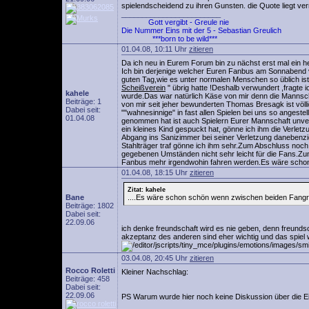
spielendscheidend zu ihren Gunsten. die Quote liegt ver
________________________
Gott vergibt - Greule nie
Die Nummer Eins mit der 5 - Sebastian Greulich
***born to be wild***
01.04.08, 10:11 Uhr
zitieren
Da ich neu in Eurem Forum bin zu nächst erst mal ein he
Ich bin derjenige welcher Euren Fanbus am Sonnabend vo
guten Tag,wie es unter normalen Menschen so üblich ist
Scheißverein
" übrig hatte !Deshalb verwundert ,fragte
kahele
wurde.Das war natürlich Käse von mir denn die Mannscha
Beiträge: 1
von mir seit jeher bewunderten Thomas Bresagk ist völli
Dabei seit:
""wahnesinnige" in fast allen Spielen bei uns so angeste
01.04.08
genommen hat ist auch Spielern Eurer Mannschaft unvers
ein kleines Kind gespuckt hat, gönne ich ihm die Verletz
Abgang ins Sanizimmer bei seiner Verletzung danebenzi
Stahlträger traf gönne ich ihm sehr.Zum Abschluss noch
gegebenen Umständen nicht sehr leicht für die Fans.Zumal
Fanbus mehr irgendwohin fahren werden.Es wäre schon
01.04.08, 18:15 Uhr
zitieren
Zitat: kahele
Bane
....Es wäre schon schön wenn zwischen beiden Fangr
Beiträge: 1802
Dabei seit:
22.09.06
ich denke freundschaft wird es nie geben, denn freundsc
akzeptanz des anderen sind eher wichtig und das spiel
03.04.08, 20:45 Uhr
zitieren
Rocco Roletti
Kleiner Nachschlag:
Beiträge: 458
Dabei seit:
22.09.06
PS Warum wurde hier noch keine Diskussion über die Eint