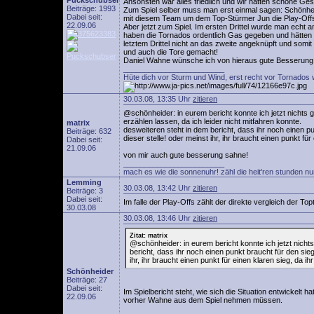
Puckschubser
Ansonsten war alles friedlich und wir hatten schöne Ges
Beiträge: 1993
Zum Spiel selber muss man erst einmal sagen: Schönheid
Dabei seit:
mit diesem Team um dem Top-Stürmer Jun die Play-Offs
22.09.06
Aber jetzt zum Spiel. Im ersten Drittel wurde man echt a
haben die Tornados ordentlich Gas gegeben und hätten
letztem Drittel nicht an das zweite angeknüpft und somi
und auch die Tore gemacht!
Daniel Wahne wünsche ich von hieraus gute Besserung
________________________
Hüte dich vor Sturm und Wind, erst recht vor Tornados 
30.03.08, 13:35 Uhr
zitieren
@schönheider: in eurem bericht konnte ich jetzt nichts 
erzählen lassen, da ich leider nicht mitfahren konnte.
matrix
desweiteren steht in dem bericht, dass ihr noch einen p
Beiträge: 632
dieser stelle! oder meinst ihr, ihr braucht einen punkt fü
Dabei seit:
21.09.06
von mir auch gute besserung sahne!
________________________
mach es wie die sonnenuhr! zähl die heit'ren stunden nu
Lemming
30.03.08, 13:42 Uhr
zitieren
Beiträge: 3
Dabei seit:
Im falle der Play-Offs zählt der direkte vergleich der To
30.03.08
30.03.08, 13:46 Uhr
zitieren
Zitat: matrix
@schönheider: in eurem bericht konnte ich jetzt nichts
bericht, dass ihr noch einen punkt braucht für den sie
ihr, ihr braucht einen punkt für einen klaren sieg, da i
Schönheider
Beiträge: 27
Dabei seit:
Im Spielbericht steht, wie sich die Situation entwickelt h
22.09.06
vorher Wahne aus dem Spiel nehmen müssen.