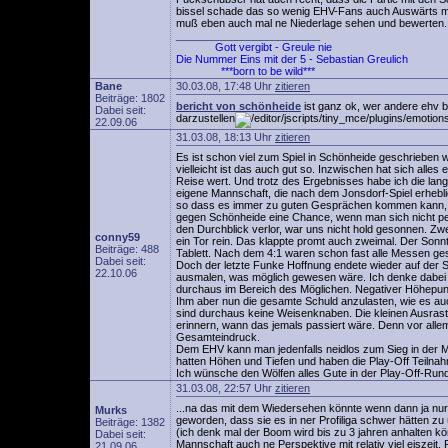
bissel schade das so wenig EHV-Fans auch Auswärts mi
muß eben auch mal ne Niederlage sehen und bewerten.
________________________
Gott vergibt - Greule nie
Die Nummer Eins mit der 5 - Sebastian Greulich
***born to be wild***
Bane
30.03.08, 17:48 Uhr
zitieren
Beiträge: 1802
bericht von schönheide
ist ganz ok, wer andere ehv be
Dabei seit:
darzustellen
22.09.06
31.03.08, 18:13 Uhr
zitieren
Es ist schon viel zum Spiel in Schönheide geschriebe
vielleicht ist das auch gut so. Inzwischen hat sich alles
Reise wert. Und trotz des Ergebnisses habe ich die lang
eigene Mannschaft, die nach dem Jonsdorf-Spiel erhebli
so dass es immer zu guten Gesprächen kommen kann, we
gegen Schönheide eine Chance, wenn man sich nicht perma
den Durchblick verlor, war uns nicht hold gesonnen. Zwe
conny59
ein Tor rein. Das klappte promt auch zweimal. Der Sonn
Beiträge: 488
Tablett. Nach dem 4:1 waren schon fast alle Messen ge
Dabei seit:
Doch der letzte Funke Hoffnung endete wieder auf der 
22.10.06
ausmalen, was möglich gewesen wäre. Ich denke dabei n
durchaus im Bereich des Möglichen. Negativer Höhepu
Ihm aber nun die gesamte Schuld anzulasten, wie es au
sind durchaus keine Weisenknaben. Die kleinen Ausrast
erinnern, wann das jemals passiert wäre. Denn vor alle
Gesamteindruck.
Dem EHV kann man jedenfalls neidlos zum Sieg in der Me
hatten Höhen und Tiefen und haben die Play-Off Teil
Ich wünsche den Wölfen alles Gute in der Play-Off-Rund
31.03.08, 22:57 Uhr
zitieren
...na das mit dem Wiedersehen könnte wenn dann ja nur a
Murks
geworden, dass sie es in ner Profiliga schwer hätten zu
Beiträge: 1382
(ich denk mal der Boom wird bis zu 3 jahren anhalten k
Dabei seit:
Mannschaft auch ne Perspektive mit relativ viel eiszeit
21.09.06