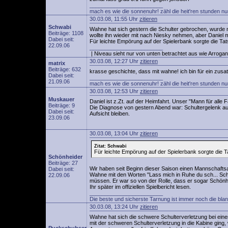
________________________
mach es wie die sonnenuhr! zähl die heit'ren stunden nu
30.03.08, 11:55 Uhr
zitieren
Schwabi
Wahne hat sich gestern die Schulter gebrochen, wurde 
Beiträge: 1108
wollte ihn wieder mit nach Niesky nehmen, aber Daniel m
Dabei seit:
Für leichte Empörung auf der Spielerbank sorgte die Tat
22.09.06
________________________
| Niveau sieht nur von unten betrachtet aus wie Arrogan
30.03.08, 12:27 Uhr
zitieren
matrix
Beiträge: 632
krasse geschichte, dass mit wahne! ich bin für ein zus
Dabei seit:
________________________
21.09.06
mach es wie die sonnenuhr! zähl die heit'ren stunden nu
30.03.08, 12:53 Uhr
zitieren
Muskauer
Daniel ist z.Zt. auf der Heimfahrt. Unser "Mann für alle
Beiträge: 9
Die Diagnose von gestern Abend war: Schultergelenk au
Dabei seit:
Aufsicht bleiben.
23.09.06
30.03.08, 13:04 Uhr
zitieren
Zitat: Schwabi
Für leichte Empörung auf der Spielerbank sorgte die T
Schönheider
Beiträge: 27
Wir haben seit Beginn dieser Saison einen Mannschaftsa
Dabei seit:
Wahne mit den Worten "Lass mich in Ruhe du sch... Schö
22.09.06
müssen. Er war so von der Rolle, dass er sogar Schönhe
Ihr später im offiziellen Spielbericht lesen.
________________________
Die beste und sicherste Tarnung ist immer noch die bla
30.03.08, 13:24 Uhr
zitieren
Wahne hat sich die schwere Schulterverletzung bei ei
mit der schweren Schulterverletzung in die Kabine ging,