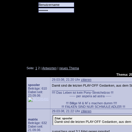
Alle
Das
Forum
Spiele
Team
alle
Tore
Seite:
1
2 |
Antworten
|
neues Thema
Thema: 29
29.03.08, 21:20 Uhr
zitieren
spooler
Damit sind die letzten PLAY-OFF Gedanken, aus dem Si
Beiträge: 610
________________________
Dabei seit:
!!!! Das Leben ist kein Pony-Streichelzoo !!!
23.09.06
----- per aspera ad astra -----
!!! Billige M & M´s machen dumm !!!!
!!! FALKEN SIND NUR SCHWULE ADLER !!!
29.03.08, 21:22 Uhr
zitieren
Zitat: spooler
matrix
Damit sind die letzten PLAY-OFF Gedanken, aus dem 
Beiträge: 632
Dabei seit:
21.09.06
zumal fass grad 3:1 führt gegen jonsdorf