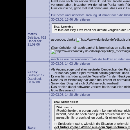
Geht man nach der reinen Statistik und der Tabelle wär
verloren haben, brauchen wir den einen Punkt noch. Für
Glückwünsche, gehe mal fest davon aus, dass wir in 
________________________
Die beste und sicherste Tarnung ist immer noch die bla
30.03.08, 13:46 Uhr
zitieren
Zitat: Lemming
Im falle der Play-Offs zählt der direkte vergleich der 
matrix
Beiträge: 632
asoooooo, danke
Dabei seit:
21.09.06
@schönheider: dir auch danke! ja bremerhaven sollte m
________________________
mach es wie die sonnenuhr! zähl die heit'ren stunden nu
30.03.08, 14:03 Uhr
zitieren
Als Augenzeuge und eher neutraler Beobachter der Parti
Lonny
... er hat das ganze Spiel förmlich darum gebettelt, dass
Beiträge: 17
Er war für mich der absolute "Ausreißer" in der Nieskyer
Dabei seit:
Dass es im Eishockey halt auch mal kracht ist normal u
08.02.08
Sorry, das Ding hat sich D.Wahne echt verdient!
Das er sich dabei schwerer verletzt hat ist natürlich nich
Gute Besserung!
30.03.08, 14:20 Uhr
zitieren
Zitat: Schönheider
Zitat: matrix
@schönheider: in eurem bericht konnte ich jetzt nich
bericht, dass ihr noch einen punkt braucht für den s
meinst ihr, ihr braucht einen punkt für einen klaren s
Im Spielbericht steht, wie sich die Situation entwickelt
viel früher vorher Wahne aus dem Spiel nehmen 
Bane