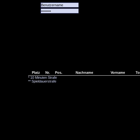
Alle
Das
Forum
Spiele
Team
alle
Tore
Platz
Nr.
Pos.
Nachname
Vorname
To
* 10 Minuten Strafe
** Spieldauerstrafe