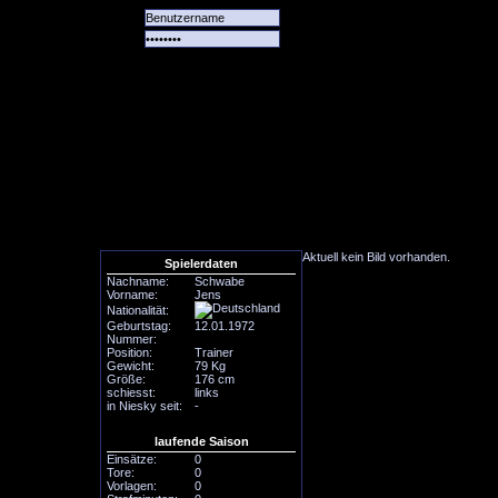
Alle
Das
Forum
Spiele
Team
alle
Tore
Aktuell kein Bild vorhanden.
Spielerdaten
Nachname:
Schwabe
Vorname:
Jens
Nationalität:
Geburtstag:
12.01.1972
Nummer:
Position:
Trainer
Gewicht:
79 Kg
Größe:
176 cm
schiesst:
links
in Niesky seit:
-
laufende Saison
Einsätze:
0
Tore:
0
Vorlagen:
0