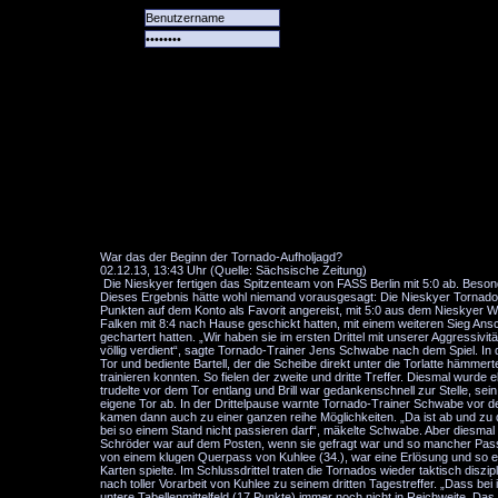
Alle
Das
Forum
Spiele
Team
alle
Tore
War das der Beginn der Tornado-Aufholjagd?
02.12.13, 13:43 Uhr (Quelle: Sächsische Zeitung)
Die Nieskyer fertigen das Spitzenteam von FASS Berlin mit 5:0 ab. Besond
Dieses Ergebnis hätte wohl niemand vorausgesagt: Die Nieskyer Tornado
Punkten auf dem Konto als Favorit angereist, mit 5:0 aus dem Nieskyer Wa
Falken mit 8:4 nach Hause geschickt hatten, mit einem weiteren Sieg Ansc
gechartert hatten. „Wir haben sie im ersten Drittel mit unserer Aggressivi
völlig verdient“, sagte Tornado-Trainer Jens Schwabe nach dem Spiel. In
Tor und bediente Bartell, der die Scheibe direkt unter die Torlatte hämm
trainieren konnten. So fielen der zweite und dritte Treffer. Diesmal w
trudelte vor dem Tor entlang und Brill war gedankenschnell zur Stelle, sei
eigene Tor ab. In der Drittelpause warnte Tornado-Trainer Schwabe vor den
kamen dann auch zu einer ganzen reihe Möglichkeiten. „Da ist ab und zu 
bei so einem Stand nicht passieren darf“, mäkelte Schwabe. Aber diesmal ha
Schröder war auf dem Posten, wenn sie gefragt war und so mancher Pass der
von einem klugen Querpass von Kuhlee (34.), war eine Erlösung und so e
Karten spielte. Im Schlussdrittel traten die Tornados wieder taktisch diszi
nach toller Vorarbeit von Kuhlee zu seinem dritten Tagestreffer. „Dass bei 
untere Tabellenmittelfeld (17 Punkte) immer noch nicht in Reichweite. 