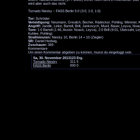
wird aber auch das nicht.
Tornado Niesky – FASS Berlin 5:0 (3:0, 1:0, 1:0)
Tor:
Schröder
Verteidigung:
Neumann, Greulich, Becher, Rädecker, Pohling, Wimmer, K
Angriff:
Jandik, Linke, Bartell, Brill, Jankovych, Musil, Bauer, Leyva, Noa
Tore:
1:0 Bartell (1:46, Assist: Noack, Leyva), 2:0 Brill (9:01, Überzahl, Ley
Kuhlee, Pohling)
Strafminuten:
Niesky 10, Berlin 14 + 10 (Ziegler)
SR:
Daniel Hedwig,
Zuschauer:
369
Kommentare
Um einen Kommentar abgeben zu können, musst du eingeloggt sein.
Sa, 30. November 2013
1
2
3
Erg.
Tornado Niesky
3
1
1
5
FASS Berlin
0
0
0
0