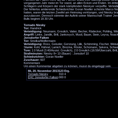
vergangenen Jahr meist im Tor stand, an allen Ecken und Enden. Im dritte
Schlägern und Körpern der stark kämpfenden Nieskyer verpuffte. Verteid
Der fehlerlos amtierende Schiedsrichter Goran Noeller schickte Marco Noa
hatten, waren die letzten Zweifel am Heimsieg verklungen, und Niesky br
auszulassen. Dennoch stimmte der Auftritt seiner Mannschaft Trainer Jen
Bulls beginnt 18.30 Uhr.
Tornado Niesky
Tor:
Handrick
Verteidigung:
Neumann, Greulich, Vatter, Becher, Rädecker, Pohling, Wi
Angriff:
Linke, Jandik, Brill, Jankovych, Musil, Bauer, Stein, Leyva, Noac
Jonsdorfer Falken
Tor:
Smolka/Wolfermann
Verteidigung:
Ross, Geiseler, Gerstung, Lilik, Schimming, Fischer, Weis
S
turm:
Kohl, Hähnel, Lamich, Brezina, Rösler, Schümann, Sekera, Schw
Tore:
1:0 Musil (3:40/Assist: Greulich), 2:0 Greulich (16:59/Überzahl, Brill
Strafminuten:
Niesky 8+ 10 (Bauer) : Jonsdorf 10
Schiedsrichter:
Goran Noeller
Zuschauer:
607
Kommentare
Um einen Kommentar abgeben zu können, musst du eingeloggt sein.
Mi, 20. November 2013
1
2
3
Erg.
Tornado Niesky
3
1
0
4
EHC Jonsdorfer Falken
0
0
0
0