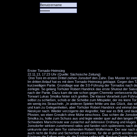
Alle
Das
Forum
Spiele
Team
alle
Tore
Erster Tornado-Heimsieg
22.11.13, 17:23 Uhr (Quelle: Sächsische Zeitung)
Drei Tore im ersten Drittel ziehen Jonsdorf den Zahn. Das Muster ist stet
Im dritten Anlauf hat es mit dem Tornado-Heimsieg geklappt. Gegen den 
kurzweiligen Partie. Grundlage war die 3:0-Führung der Tornados nach dem
zerlegte. So gelang Torhüter Robert Handrick das erste Shutout der Saiso
nach der Partie. Dazu kam die wie schon gegen Chemnitz verbesserte Abs
Torwart Lukas Smolka hinter sich greifen. Die klasse Vorarbeit zum Füh
selbst zu schießen, schob er die Scheibe zum Mitspieler, der ins leere T
ein wenig ins Straucheln. „In anderen Spielen fehlte uns das Glück, das 
und kam zu Gelegenheiten, aber Torhüter Robert Handrick und einmal der P
Nieskyer nach. Wieder verzögerte der Angreifer, hier war es Brill, und 
Pfosten, wo eben Greulich ohne Mühe einschoss. Das schien die Jonsdorfer
Smolka zu, holte zum Schuss aus und legte wieder quer auf den langen Pfo
Schwabes Marschroute war zunächst auf defensive Ordnung und kluges For
Jonsdorfer wirkten zunehmend ratlos und fanden sich spätestens nach de
umkurvte den vor dem Tor stehenden Robert Wolfermann. Der war nach de
auch nicht die Ruhe und Sicherheit verströmte, für die er geholt worden 
Füchsen die Falken mehr als die Füchse selbst trifft. Backup Dustin Strah