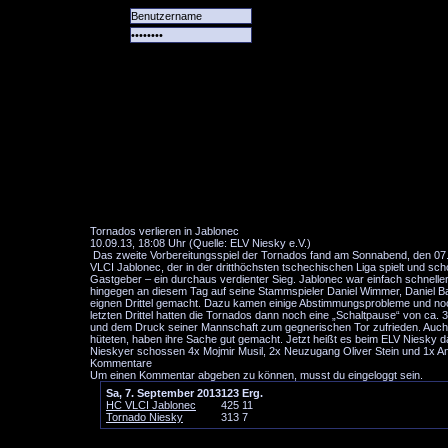
Alle
Das
Forum
Spiele
Team
alle
Tore
Tornados verlieren in Jablonec
10.09.13, 18:08 Uhr (Quelle: ELV Niesky e.V.)
Das zweite Vorbereitungsspiel der Tornados fand am Sonnabend, den 07.0
VLCI Jablonec, der in der dritthöchsten tschechischen Liga spielt und sch
Gastgeber – ein durchaus verdienter Sieg. Jablonec war einfach schnell
hingegen an diesem Tag auf seine Stammspieler Daniel Wimmer, Daniel Bar
eignen Drittel gemacht. Dazu kamen einige Abstimmungsprobleme und noch
letzten Drittel hatten die Tornados dann noch eine „Schaltpause“ von ca. 
und dem Druck seiner Mannschaft zum gegnerischen Tor zufrieden. Auch d
hüteten, haben ihre Sache gut gemacht. Jetzt heißt es beim ELV Niesky da
Nieskyer schossen 4x Mojmir Musil, 2x Neuzugang Oliver Stein und 1x Andr
Kommentare
Um einen Kommentar abgeben zu können, musst du eingeloggt sein.
Sa, 7. September 2013
1
2
3
Erg.
HC VLCI Jablonec
4
2
5
11
Tornado Niesky
3
1
3
7