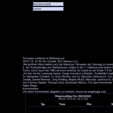
Alle
Das
Forum
Spiele
Team
alle
Tore
Tornados verlieren in Weißwasser
29.07.13, 11:44 Uhr (Quelle: ELV Niesky e.V.)
Bei größter Hitze hatten sich die Nieskyer Tornados am Sonntag zu ein
2. der Kreisoberliga aus Weißwasser zeigte in der 1. Halbzeit eine starke 
Toren. Doch auch der VfB traf noch dreimal. So stand es am Ende 7:4 fü
„Ich bin mit der Leistung meiner Jungs trotzdem zufrieden. Schließlich h
2x Sebastian Greulich, 1x Sven Becher und 1x Vitezslav Jankovych. Zur 
Jandik, Daniel Wimmer, Jörg Pohling, Mojmir Musil, Vitezslav Jankovych, I
von Füchse-Spieler Thomas Götz und Andrè Mücke. Für das kommende Woch
Adler Klinge.
Kommentare
Um einen Kommentar abgeben zu können, musst du eingeloggt sein.
Regionalliga Ost 2021/2022
(Stand: 20.03.22, 18:11 Uhr)
Sp.
Tore
Pkt.
S