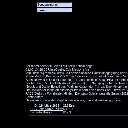
Alle
Das
Forum
Spiele
Team
alle
Tore
Tornados beenden Saison mit herber Niederlage
21.03.13, 18:33 Uhr (Quelle: ELV Niesky e.V.)
Am Dienstag fand die letzte und entscheidende Halbfinalbegegnung der N
Pokal-Modus „Best of five“ 2:2. Die Cracks von Tornado-Trainer Jens Sc
Auch im zweiten Drittel fanden die Tornados nicht ihr Spiel. Erst beim Sp
Tor für den ELV. Das Mitteldrittel endete mit 8:1. Nun ging es für die T
Noack und Daniel Bartell den Puck im Kasten der Falken. Eine Minute vor de
Die Jonsdorfer landeten allerdings zwischenzeitlich noch zwei Treffer im 
FASS Berlin im Pokalfinale. Mit dem Dienstag-Spiel endete die Saison 2012
Kommentare
Um einen Kommentar abgeben zu können, musst du eingeloggt sein.
Di, 19. März 2013
1
2
3
Erg.
EHC Jonsdorfer Falken
5
3
2
10
Tornado Niesky
0
1
2
3