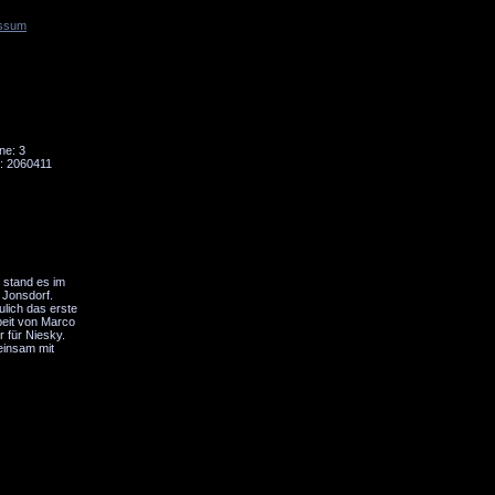
ssum
Tornado
Niesky
ne: 3
: 2060411
 stand es im
 Jonsdorf.
ulich das erste
beit von Marco
r für Niesky.
meinsam mit