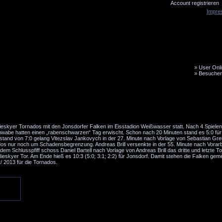
Account registrieren
Impre
»
User Onli
»
Besucher
LiveTicker
Media
Fanbus
ieskyer Tornados mit den Jonsdorfer Falken im Eisstadion Weißwasser statt. Nach 4 Spielen
hwabe hatten einen „rabenschwarzen“ Tag erwischt. Schon nach 20 Minuten stand es 5:0 für
ielstand von 7:0 gelang Vitezslav Jankovych in der 27. Minute nach Vorlage von Sebastian Gre
ornados nur noch um Schadensbegrenzung. Andreas Brill versenkte in der 55. Minute nach Vorar
m Schlusspfiff schoss Daniel Bartell nach Vorlage von Andreas Brill das dritte und letzte To
Nieskyer Tor. Am Ende hieß es 10:3 (5:0; 3:1; 2:2) für Jonsdorf. Damit stehen die Falken ge
/ 2013 für die Tornados.