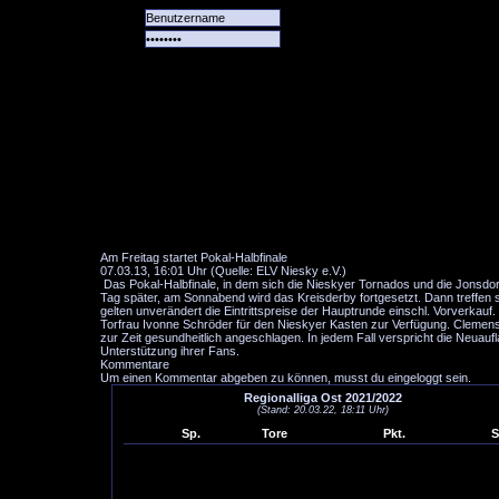
Alle
Das
Forum
Spiele
Team
alle
Tore
Am Freitag startet Pokal-Halbfinale
07.03.13, 16:01 Uhr (Quelle: ELV Niesky e.V.)
Das Pokal-Halbfinale, in dem sich die Nieskyer Tornados und die Jonsdor
Tag später, am Sonnabend wird das Kreisderby fortgesetzt. Dann treffen
gelten unverändert die Eintrittspreise der Hauptrunde einschl. Vorverkauf
Torfrau Ivonne Schröder für den Nieskyer Kasten zur Verfügung. Clemens Ri
zur Zeit gesundheitlich angeschlagen. In jedem Fall verspricht die Neuauf
Unterstützung ihrer Fans.
Kommentare
Um einen Kommentar abgeben zu können, musst du eingeloggt sein.
Regionalliga Ost 2021/2022
(Stand: 20.03.22, 18:11 Uhr)
Sp.
Tore
Pkt.
S