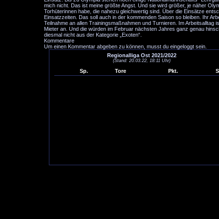
mich nicht. Das ist meine größte Angst. Und sie wird größer, je näher Oly
Torhüterinnen habe, die nahezu gleichwertig sind. Über die Einsätze ent
Einsatzzeiten. Das soll auch in der kommenden Saison so bleiben. Ihr Arb
Teilnahme an allen Trainingsmaßnahmen und Turnieren. Im Arbeitsalltag 
Mieter an. Und die würden im Februar nächsten Jahres ganz genau hinsc
diesmal nicht aus der Kategorie „Exoten“.
Kommentare
Um einen Kommentar abgeben zu können, musst du eingeloggt sein.
Regionalliga Ost 2021/2022
(Stand: 20.03.22, 18:11 Uhr)
Sp.
Tore
Pkt.
S