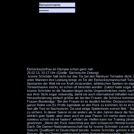
Alle
Das
Forum
Spiele
Team
alle
Tore
Eishockeytorfrau ist Olympia schon ganz nah
25.02.13, 10:17 Uhr (Quelle: Sächsische Zeitung)
Ivonne Schröder hält nicht nur das Tor bei den Nieskyer Tornados dicht,
unter Männern ihre Leistung bringt, im Tor der Eishockeymannschaft Torna
Sportarten der Welt mit vor Kraft strotzenden, athletischen Spielern im 
Torwartmaske steckt, ist schon oft berichtet worden. Zuletzt hatte sogar
Ivonne Schröder ist die Situation längst nichts Ungewöhnliches mehr, na
aus ihrer Sicht sogar notwendig, damit sie auch international mithalten k
Herausforderung einfach größer als bei den Frauen, die Schüsse kommen v
Frauen-Bundesliga.“ Bei den Frauen ist es deutlich leichter, Distanzschü
ganze Reihe von Ex-Profis irgendwie an den Puck zu kommen, ist es im Na
fast alle Tore im Nachsetzen. Da sind einige Spielerinnen extrem flink.“ 
zu sichern. In dieser Saison ist sie anders als in den Jahren davor die Nu
wirklich gute Spiele, aber eben auch ein paar Patzer. Ich merke dann scho
sowieso schon mit mir hadere“, erklärt sie. Helfen kann nur Training (dr
gewönnen. „Wenn der Puck manchmal aus dem schwarzen Himmel kommt, ist
Dach. Die Damen-Nationalmannschaft hat für Ivonne Schröder zurzeit obe
Sotschi. Qualifiziert ist Deutschland bereits. Ivonne Schröder gehörte i
Einsatz. Bis zu Olympia stehen noch einige Nationalmannschafts- Lehrgäng