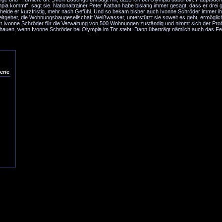
mpia kommt“, sagt sie. Nationaltrainer Peter Kathan habe bislang immer gesagt, dass er drei 
scheide er kurzfristig, mehr nach Gefühl. Und so bekam bisher auch Ivonne Schröder immer i
eitgeber, die Wohnungsbaugesellschaft Weißwasser, unterstützt sie soweit es geht, ermöglicht
ist Ivonne Schröder für die Verwaltung von 500 Wohnungen zuständig und nimmt sich der Pro
hauen, wenn Ivonne Schröder bei Olympia im Tor steht. Dann überträgt nämlich auch das F
erie