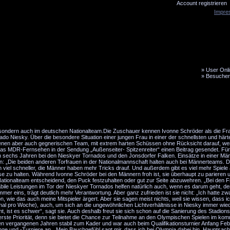
Account registrieren
Impre
»
User Onli
»
Besucher
LiveTicker
Media
Fanbus
 sondern auch im deutschen Nationalteam.Die Zuschauer kennen Ivonne Schröder als die Frau
do Niesky. Über die besondere Situation einer jungen Frau in einer der schnellsten und härt
eigenen aber auch gegnerischen Team, mit extrem harten Schüssen ohne Rücksicht darauf, wer
 das MDR-Fernsehen in der Sendung „Außenseiter- Spitzenreiter“ einen Beitrag gesendet. Für 
ch sechs Jahren bei den Nieskyer Tornados und den Jonsdorfer Falken. Einsätze in einer Män
ann: „Die beiden anderen Torfrauen in der Nationalmannschaft halten auch bei Männerteams. Da
iel schneller, die Männer haben mehr Tricks drauf. Und außerdem gibt es viel mehr Spiele a
sse zu halten. Während Ivonne Schröder bei den Männern froh ist, sie überhaupt zu parieren 
tionalteam entscheidend, den Puck festzuhalten oder gut zur Seite abzuwehren. „Bei den Fr
Stabile Leistungen im Tor der Nieskyer Tornados helfen natürlich auch, wenn es darum geht, d
mmer eins, trägt deutlich mehr Verantwortung. Aber ganz zufrieden ist sie nicht: „Ich hatte z
n, wie das auch meine Mitspieler ärgert. Aber sie sagen meist nichts, weil sie wissen, dass i
eimal pro Woche), auch, um sich an die ungewöhnlichen Lichtverhältnisse in Niesky immer wie
 es schwer“, sagt sie. Auch deshalb freut sie sich schon auf die Sanierung des Stadion
rste Priorität, denn sie bietet die Chance zur Teilnahme an den Olympischen Spielen im ko
n den vergangenen Jahren stabil zum Kader und war auch beim Qualifikationsturnier Anfang Feb
e und -Turniere an. „Mein Bauchgefühl sagt mir, dass ich bei Olympia dabei bin. Hauptsache