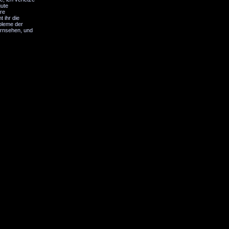
gute
hre
 ihr die
bleme der
ernsehen, und