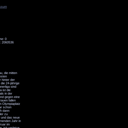
ssum
Tornado
Niesky
ne: 0
: 2060536
, die mitten
esten
 hinter der
die 24-jährige
nerliga sind
 ist die
ls in der
und gegen eine
auen fallen
en Olympiaplatz
war schon
ch dann
der zu
s und das neue
mmenden Jahr in
ruar im
, ich verletze