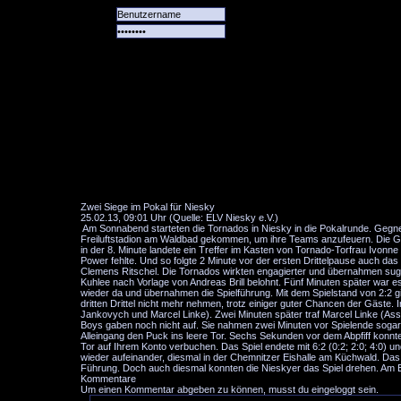
Alle
Das
Forum
Spiele
Team
alle
Tore
Zwei Siege im Pokal für Niesky
25.02.13, 09:01 Uhr (Quelle: ELV Niesky e.V.)
Am Sonnabend starteten die Tornados in Niesky in die Pokalrunde. Gegner
Freiluftstadion am Waldbad gekommen, um ihre Teams anzufeuern. Die Gäs
in der 8. Minute landete ein Treffer im Kasten von Tornado-Torfrau Ivonn
Power fehlte. Und so folgte 2 Minute vor der ersten Drittelpause auch da
Clemens Ritschel. Die Tornados wirkten engagierter und übernahmen sugg
Kuhlee nach Vorlage von Andreas Brill belohnt. Fünf Minuten später war 
wieder da und übernahmen die Spielführung. Mit dem Spielstand von 2:2 gi
dritten Drittel nicht mehr nehmen, trotz einiger guter Chancen der Gäste.
Jankovych und Marcel Linke). Zwei Minuten später traf Marcel Linke (Ass
Boys gaben noch nicht auf. Sie nahmen zwei Minuten vor Spielende sogar 
Alleingang den Puck ins leere Tor. Sechs Sekunden vor dem Abpfiff konnt
Tor auf Ihrem Konto verbuchen. Das Spiel endete mit 6:2 (0:2; 2:0; 4:0) u
wieder aufeinander, diesmal in der Chemnitzer Eishalle am Küchwald. Das 
Führung. Doch auch diesmal konnten die Nieskyer das Spiel drehen. Am End
Kommentare
Um einen Kommentar abgeben zu können, musst du eingeloggt sein.