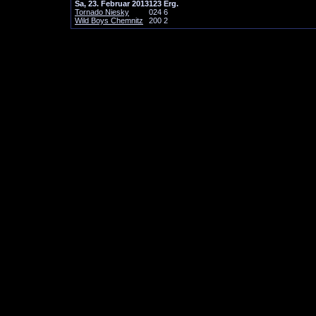
Sa, 23. Februar 2013
1
2
3
Erg.
Tornado Niesky
0
2
4
6
Wild Boys Chemnitz
2
0
0
2