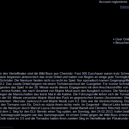
Account registrieren
Impre
»
User Onli
»
Besucher
LiveTicker
Media
Fanbus
 des Viertelfinales sind die Wild Boys aus Chemnitz. Fast 300 Zuschauer waren trotz Schnee
te begannen aktionsreich das erste Drittel und hatten von Beginn an einige gute Tormöglic
e Schröder. Die Nieskyer fanden nicht so recht ins Spiel. Nur sporadisch kamen Gegenangriff
s 0:2. Das zweite Drittel begann mit einem Torhüterwechsel der Gastgeber. Für Ivonne Schrö
estive das Spiel. In der 28. Minute wurde dieses Engagement mit dem Anschlusstreffer von
es erneut Kuhlee, der nach Vorarbeit von Mojmir Musil auch den Ausgleich schoss. Die Niesk
ngen die Mannschaften das letzte Mal in die Kabine. Die Führungsrolle ließen sich die Torna
 In der 54. Minute versenkte Mojmir Musil den Puck im gegnerischen Kasten (Assistenten: Vit
istenten: Vitezslav Jankovych und Mojmir Musil) zum 4:2. Dies war die Vorentscheidung. Doc
den Tormann vom Eis. Doch es nützte ihnen nichts mehr. Im Gegenteil – Marcel Linke lenkt
en die Nieskyer durch Marcel Leyva (Assistenten: Daniel Bartell und Clemens Ritschel) noch
nd dem 1. Sieg für den ELV. Bereits einen Tag später, am Sonntag, den 24.02.2013, trafen be
Sonntagsspiel begann wie das Samstagsspiel. Im ersten Drittel gingen die Wild Boys erneut m
e stand es 3:5 und die Tornados hatten ihren zweiten Sieg im Viertelfinale der Pokalrunde 