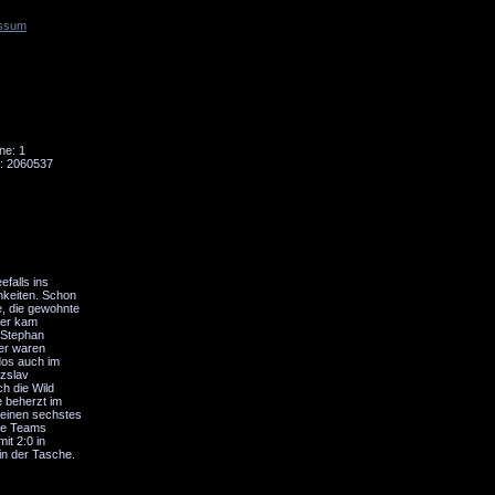
ssum
Tornado
Niesky
ne: 1
: 2060537
falls ins
hkeiten. Schon
e, die gewohnte
der kam
 Stephan
yer waren
dos auch im
ezslav
h die Wild
e beherzt im
 einen sechstes
ide Teams
it 2:0 in
in der Tasche.