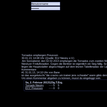
Alle
Das
Forum
Spiele
Team
alle
Tore
Tornados empfangen Preussen
30.01.13, 14:08 Uhr (Quelle: ELV Niesky e.V.)
Am Sonnabend, den 02.02.2013 empfangen die Tornados zum zweiten Mal 
Nieskyer Freiluftstadion. Gegen die Berliner ist eigentlich ein Sieg fällig
liegen die Hauptstädter abgeschlagen auf dem letzten Tabellenplatz der 
Kommentare
#1
31.01.13, 14:10 Uhr von Bane
ist das ausgelutscht "die cracks um trainer jens schwabe" wann gibts denn 
Um einen Kommentar abgeben zu können, musst du eingeloggt sein.
Sa, 2. Februar 2013
1
2
3
g.T.
Erg.
Tornado Niesky
-
-
-
5
5
ECC Preussen
-
-
-
0
0