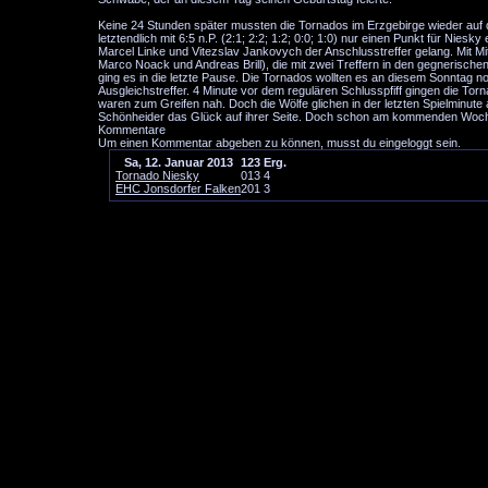
Keine 24 Stunden später mussten die Tornados im Erzgebirge wieder auf 
letztendlich mit 6:5 n.P. (2:1; 2:2; 1:2; 0:0; 1:0) nur einen Punkt für Nies
Marcel Linke und Vitezslav Jankovych der Anschlusstreffer gelang. Mit Mi
Marco Noack und Andreas Brill), die mit zwei Treffern in den gegnerisch
ging es in die letzte Pause. Die Tornados wollten es an diesem Sonntag 
Ausgleichstreffer. 4 Minute vor dem regulären Schlusspfiff gingen die T
waren zum Greifen nah. Doch die Wölfe glichen in der letzten Spielminute
Schönheider das Glück auf ihrer Seite. Doch schon am kommenden Woch
Kommentare
Um einen Kommentar abgeben zu können, musst du eingeloggt sein.
Sa, 12. Januar 2013
1
2
3
Erg.
Tornado Niesky
0
1
3
4
EHC Jonsdorfer Falken
2
0
1
3