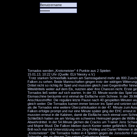
Alle
Das
Forum
Spiele
Team
alle
Tore
Tornados werden „Kreismeister“ 4 Punkte aus 2 Spielen
15.01.13, 10:22 Uhr (Quelle: ELV Niesky e.V.)
Trotz starken Schneefalls kamen am Samstagabend mehr als 800 Zuschaue
Falken zu sehen. Beide Mannschaften gingen trotz der widrigen Witterungs- 
Drittel nicht so richtig ihr Spiel und mussten gleich zwei Gegentreffer h
Mitteldrittels weiter auf dem Eis, nutzten aber ihre Chancen nicht. Erste g
Tornados ließ weiter auf sich warten. In der 33. Minute wurde das Spiel
Eismaschine beräumte erst einmal die Eisfläche vom Schnee. In der 39.M
Anschlusstreffer. Die reguläre letzte Pause nach 40 gespielten Minute
gleich weiter. Die Tornados kamen immer besser ins Spiel und setzten sic
als die Tornados eine weitere Überzahlsituation in der 47. Minute zum Aus
Falken erfolgte prompt und nur eine Minute später ging der EHC erneut in 
mussten erneut in die Kabinen, damit die Eisfläche noch einmal vom Sc
Schließlich hatten sie am Vortag ein schweres Heimspiel gegen die Wölfe
Abwehrdrittel. In der 54.Minute glichen die Cracks um Trainer Jens Schw
und Mojmir Musil. Die Falken blieben durch Konter weiter gefährlich. Eine
Brill noch mal mit Unterstützung von Jörg Pohling und Daniel Wimmer in der 
„Kreismeister“. Die Tornados holten in 4 Spielen gegen die Jonsdorfer F
Schwabe, der an diesem Tag seinen Geburtstag feierte.