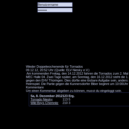
Alle
Das
Forum
Spiele
Team
alle
Tore
Wieder Doppelwochenende für Tornados
09.12.12, 20:52 Uhr (Quelle: ELV Niesky e.V.)
Am kommenden Freitag, den 14.12.2012 fahren die Tornados zum 2. Mal na
MEC Halle 04. Zwei Tage später, am Sonntag, den 16.12.2012 steht die 1
gegen den EHV Thüringen. Dies dürfte eine lösbare Aufgabe sein, anders 
Heimspiel. Die Partie gegen die Kunnersdorfer Biber beginnt um 10:00Uhr
Kommentare
Um einen Kommentar abgeben zu können, musst du eingeloggt sein.
Sa, 8. Dezember 2012
1
2
3
Erg.
Tornado Niesky
1
1
3
5
Wild Boys Chemnitz
2
1
0
3