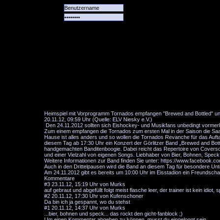
Alle
Das
Forum
Spiele
Team
alle
Tore
Heimspiel mit Vorprogramm Tornados empfangen "Brewed and Bottled" un
20.11.12, 09:59 Uhr (Quelle: ELV Niesky e.V.)
Den 24.11.2012 sollten sich Eishockey- und Musikfans unbedingt vormer
Zum einem empfangen die Tornados zum ersten Mal in der Saison die Saale B
Hause ist alles anders und so wollen die Tornados Revanche für das Aufta
diesem Tag ab 17:30 Uhr ein Konzert der Görlitzer Band „Brewed and Bottl
handgemachten Banditenboogie. Dabei reicht das Repertoire von Coverson
und einer Vielzahl von eigenen Songs. Liebhaber von Bier, Bohnen, Spe
Weitere Informationen zur Band finden Sie unter: https://www.facebook
Auch in den Drittelpausen wird die Band an diesem Tag für besondere Unt
Am 24.11.2012 gibt es bereits um 10:00 Uhr im Eisstadion ein Freundsch
Kommentare
#3
23.11.12, 15:19 Uhr von Murks
auf gebraut und abgefüllt folgt meist flasche leer, der trainer ist kein idiot,
#2
20.11.12, 17:30 Uhr von Kufenschoner
Da bin ich ja gespannt, wo du stehst
#1
20.11.12, 14:37 Uhr von Murks
...bier, bohnen und speck... das rockt den gicht-fanblock ;)
Um einen Kommentar abgeben zu können, musst du eingeloggt sein.