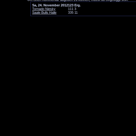
Sa, 24. November 2012
1
2
3
Erg.
Tornado Niesky
1
1
1
3
Saale Bulls Halle
3
3
5
11