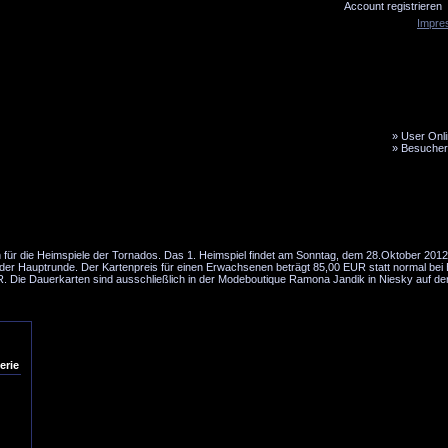
Account registrieren
Impre
»
User Onli
»
Besucher
LiveTicker
Media
Fanbus
für die Heimspiele der Tornados. Das 1. Heimspiel findet am Sonntag, dem 28.Oktober 2012 
e der Hauptrunde. Der Kartenpreis für einen Erwachsenen beträgt 85,00 EUR statt normal bei 
. Die Dauerkarten sind ausschließlich in der Modeboutique Ramona Jandik in Niesky auf der
erie