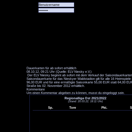
Alle
Das
Forum
Spiele
Team
alle
Tore
Dauerkarten für ab sofort erhältlich
08.10.12, 09:21 Uhr (Quelle: ELV Niesky e.V.)
Der ELV Niesky beginnt ab sofort mit dem Verkauf der Saisondauerkarten 
Saisondauerkarte für das Nieskyer Waldstadion gilt für alle 16 Heimspiel
96,00 EUR und für eine ermäßigte Saisonkarte 55,00 EUR statt 64,00 EUR
Straße bis 02. November 2012 erhältlich.
Kommentare
Um einen Kommentar abgeben zu können, musst du eingeloggt sein.
Regionalliga Ost 2021/2022
(Stand: 20.03.22, 18:11 Uhr)
Sp.
Tore
Pkt.
S