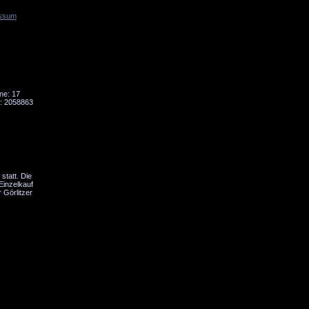
ssum
Tornado
Niesky
ne: 17
: 2058863
statt. Die
Einzelkauf
 Görlitzer