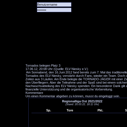
Alle
Das
Forum
Spiele
Team
alle
Tore
Tornados belegen Platz 3
17.06.12, 20:08 Uhr (Quelle: ELV Niesky e.V.)
Am Sonnabend, den 16.Juni 2012 fand bereits zum 7. Mal das traditionelle
Tornados des ELV Niesky, verstärkt durch Fans, wieder ein Team. Doch 
Zeiten aus 3 Läufen. Am Ende belegte die TORNADO-JÄGER mit einer Zeit 
den Überfliegern. Aber die Teilnahme und der Spaß sind bei einem solch
Nachwuchsabteilung des ELV Niesky spenden. Ein besonderer Dank gilt a
finanzielle Unterstützung und die organisatorische Vorbereitung.
Kommentare
Um einen Kommentar abgeben zu können, musst du eingeloggt sein.
Regionalliga Ost 2021/2022
(Stand: 20.03.22, 18:11 Uhr)
Sp.
Tore
Pkt.
S