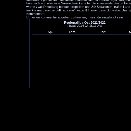
kann sich nun über eine Saisondauerkarte für die kommende Saison freuen
waren zwei Drittel lang besser, erspielten uns 2:0-Situationen, trafen Lat
merkte man, wie die Luft raus war“, erzählt Trainer Jens Schwabe. Das Spi
Kommentare
Um einen Kommentar abgeben zu können, musst du eingeloggt sein.
Regionalliga Ost 2021/2022
(Stand: 20.03.22, 18:11 Uhr)
Sp.
Tore
Pkt.
S