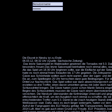
Alle
Das
Forum
Spiele
Team
alle
Tore
Die Eiszeit in Niesky ist zu Ende
06.03.12, 08:32 Uhr (Quelle: Sächsische Zeitung)
Das letzte Saisonspiel im Waldstadion gewinnen die Tornados mit 5:3. Da
besonders freuen.Das letzte Saisonspiel beinhaltete noch einmal alles, w
Als das Spiel um 18.30 Uhr beginnen sollte, war die Eisfläche auf der S
hatte es noch einmal freies Eislaufen bis 17 Uhr gegeben. Die Zeitspanne
Gäste aus Schönheide wollten auch nicht warten, aber der Ligen- und de
Eis an, zum Spielbeginn 20 Uhr herrschten dann gute Bedingungen. Für 
Drittel zur Nachtschicht. Das Spiel selbst war dann abwechslungsreich un
erzielten so drei Treffer, einen davon umstritten genau mit (oder doch nac
Schlussdrittel bringen. Die Gäste hatten zuvor schon Martin Sekera eing
Beginn des Schlussdrittels mussten die Gäste nach einem übermotivierten
verzichten. Die Nieskyer überstanden die fünfminütige Unterzahl und ging
offensichtlich die Kraft, um den Ausgleich noch einmal zu schaffen. Als s
entscheidenden Treffer zum 5:3. Damit ist die (nach heutigem Stand) drit
Weißwasser statt. Dafür, dass es doch länger weitergeht, hatten vor de
Aufruf der Fangruppen des ELV Niesky gefolgt. Mit Transparenten, Bann
2014 Luft. Aber es gab auch einen Grund zur Freude. ELV- Präsident Joa
und kommt gemeinsam mit seiner Frau seit fast 20 Jahren regelmäßig zu