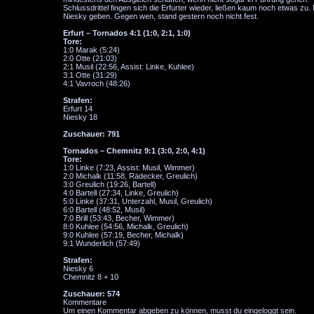
Schlussdrittel fingen sich die Erfurter wieder, ließen kaum noch etwas z
Niesky geben. Gegen wen, stand gestern noch nicht fest.
Erfurt – Tornados 4:1 (1:0, 2:1, 1:0)
Tore:
1:0 Marak (5:24)
2:0 Otte (21:03)
2:1 Musil (22:56, Assist: Linke, Kuhlee)
3:1 Otte (31:29)
4:1 Vavroch (48:26)
Strafen:
Erfurt 14
Niesky 18
Zuschauer: 791
Tornados – Chemnitz 9:1 (3:0, 2:0, 4:1)
Tore:
1:0 Linke (7:23, Assist: Musil, Wimmer)
2:0 Michalk (11:58, Rädecker, Greulich)
3:0 Greulich (19:26, Bartell)
4:0 Bartell (27:34, Linke, Greulich)
5:0 Linke (37:31, Unterzahl, Musil, Greulich)
6:0 Bartell (48:52, Musil)
7:0 Brill (53:43, Becher, Wimmer)
8:0 Kuhlee (54:56, Michalk, Greulich)
9:0 Kuhlee (57:19, Becher, Michalk)
9:1 Wunderlich (57:49)
Strafen:
Niesky 6
Chemnitz 8 + 10
Zuschauer: 574
Kommentare
Um einen Kommentar abgeben zu können, musst du eingeloggt sein.