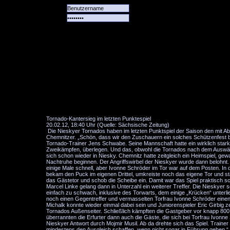
Alle
Das
Forum
Spiele
Team
alle
Tore
Tornado-Kantersieg im letzten Punktespiel
20.02.12, 18:40 Uhr (Quelle: Sächsische Zeitung)
Die Nieskyer Tornados haben im letzten Punktspiel der Saison den mit Abs
Chemnitzer. „Schön, dass wir den Zuschauern ein solches Schützenfest bi
Tornado-Trainer Jens Schwabe. Seine Mannschaft hatte ein wirklich starkes
Zweikämpfen, überlegen. Und das, obwohl die Tornados nach dem Auswärtss
sich schon wieder in Niesky. Chemnitz hatte zeitgleich ein Heimspiel, g
Nachtruhe beginnen. Der Angriffswirbel der Nieskyer wurde dann belohnt.
einige Male schnell, aber Ivonne Schröder im Tor war auf dem Posten. In de
bekam den Puck im eigenen Drittel, umkreiste noch das eigene Tor und st
das Gästetor und schob die Scheibe ein. Damit war das Spiel praktisch s
Marcel Linke gelang dann in Unterzahl ein weiterer Treffer. Die Nieskyer
einfach zu schwach, inklusive des Torwarts, dem einige „Krücken“ unterlie
noch einen Gegentreffer und vermasselten Torfrau Ivonne Schröder einen
Michalk konnte wieder einmal dabei sein und Juniorenspieler Eric Girbig ze
Tornados Außenseiter. Schließlich kämpften die Gastgeber vor knapp 800 Zu
überrannten die Erfurter dann auch die Gäste, die sich bei Torfrau Ivonn
Nieskyer Antwort durch Mojmir Musil. Ab da drehte sich das Spiel. Train
mindestens den Ausgleich schaffen, wenn nicht sogar in Führung gehen.“ I