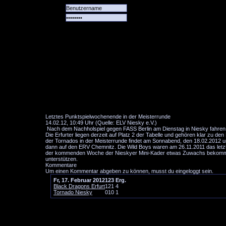
Alle
Das
Forum
Spiele
Team
alle
Tore
Letztes Punktspielwochenende in der Meisterrunde
14.02.12, 10:49 Uhr (Quelle: ELV Niesky e.V.)
Nach dem Nachholspiel gegen FASS Berlin am Dienstag in Niesky fahren di
Die Erfurter liegen derzeit auf Platz 2 der Tabelle und gehören klar zu de
der Tornados in der Meisterrunde findet am Sonnabend, den 18.02.2012 u
dann auf den ERV Chemnitz. Die Wild Boys waren am 26.11.2011 das letzt
der kommenden Woche der Nieskyer Mini-Kader etwas Zuwachs bekommt. S
unterstützen.
Kommentare
Um einen Kommentar abgeben zu können, musst du eingeloggt sein.
Fr, 17. Februar 2012
1
2
3
Erg.
Black Dragons Erfurt
1
2
1
4
Tornado Niesky
0
1
0
1