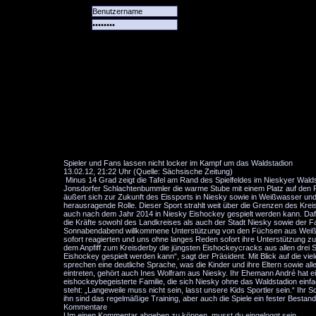
Alle
Das
Forum
Spiele
Team
alle
Tore
Spieler und Fans lassen nicht locker im Kampf um das Waldstadion
13.02.12, 21:22 Uhr (Quelle: Sächsische Zeitung)
Minus 14 Grad zeigt die Tafel am Rand des Spielfeldes im Nieskyer Wald
Jonsdorfer Schlachtenbummler die warme Stube mit einem Platz auf den R
äußert sich zur Zukunft des Eissports in Niesky sowie in Weißwasser und 
herausragende Rolle. Dieser Sport strahlt weit über die Grenzen des Kreise
auch nach dem Jahr 2014 in Niesky Eishockey gespielt werden kann. Dafür
die Kräfte sowohl des Landkreises als auch der Stadt Niesky sowie der F
Sonnabendabend willkommene Unterstützung von den Füchsen aus Weißwas
sofort reagierten und uns ohne langes Reden sofort ihre Unterstützung z
dem Anpfiff zum Kreisderby die jüngsten Eishockeycracks aus allen drei S
Eishockey gespielt werden kann“, sagt der Präsident. Mit Blick auf die vie
sprechen eine deutliche Sprache, was die Kinder und ihre Eltern sowie alle
eintreten, gehört auch Ines Wolfram aus Niesky. Ihr Ehemann André hat ei
eishockeybegeisterte Familie, die sich Niesky ohne das Waldstadion einf
steht: „Langeweile muss nicht sein, lasst unsere Kids Sportler sein.“ Ihr S
ihn sind das regelmäßige Training, aber auch die Spiele ein fester Bestandte
Kommentare
Um einen Kommentar abgeben zu können, musst du eingeloggt sein.