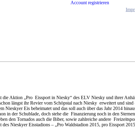
Account registrieren
Impr
die Aktion „Pro Eissport in Niesky“ des ELV Niesky und ihrer Anhäng
hon längst ihr Revier vom Schöpstal nach Niesky erweitert und sind e
 Nieskyer Eis beheimatet und das soll auch über das Jahr 2014 hinaus s
hon in der Schublade, doch stehe die Finanzierung noch in den Sternen.
en den Tornados auch die Biber, sowie zahlreiche andere Freizeitsport
 des Nieskyer Eisstadions – „Pro Waldstadion 2015, pro Eissport 2015