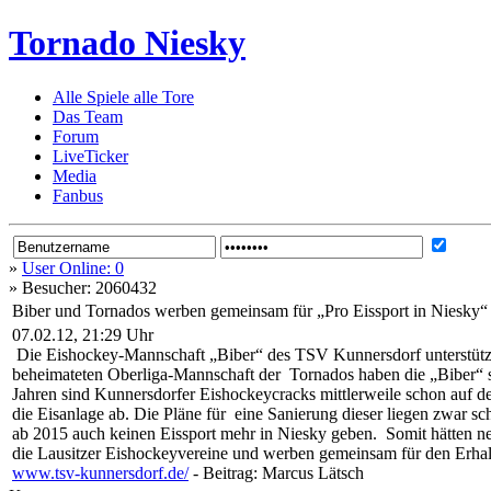
Tornado Niesky
Alle Spiele alle Tore
Das Team
Forum
LiveTicker
Media
Fanbus
»
User Online: 0
»
Besucher: 2060432
Biber und Tornados werben gemeinsam für „Pro Eissport in Niesky“
07.02.12, 21:29 Uhr
Die Eishockey-Mannschaft „Biber“ des TSV Kunnersdorf unterstützt 
beheimateten Oberliga-Mannschaft der Tornados haben die „Biber“ sc
Jahren sind Kunnersdorfer Eishockeycracks mittlerweile schon auf dem
die Eisanlage ab. Die Pläne für eine Sanierung dieser liegen zwar sc
ab 2015 auch keinen Eissport mehr in Niesky geben. Somit hätten neb
die Lausitzer Eishockeyvereine und werben gemeinsam für den Erhalt
www.tsv-kunnersdorf.de/
- Beitrag: Marcus Lätsch