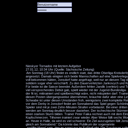
Alle
Das
Forum
Spiele
Team
alle
Tore
Nieskyer Tornados mit letztem Aufgebot
27.01.12, 10:34 Uhr (Quelle: Sächsische Zeitung)
Am Sonntag (18 Uhr) findet es endlich statt, das dritte Oberliga-Kreisde
angesetzt. Damals einigten sich beide Mannschaften auf eine Spielverl
voll bekommen hätten, Jonsdorf hatte angefragt, weil nur an diesem Tag d
seitdem sogar eher verschärft. Zu den Dauerverletzten Jankovych und Ku
Für beide ist die Saison beendet. Außerdem fehlen Jandik (verletzt) und
viel versprechendes Debüt gab, spielt wieder mit der Jugend-Bundesliga- 
der fit ist, mittrainiert und spielberechtigt wäre, nicht mitspielen darf: T
diesen Posten übergangsweise übernehmen, bräuchte dafür aber eine Lize
Schwabe ist unter diesen Umständen froh, wenigstens zwei komplette Rei
vor dem Derby in Jonsdorf findet am Sonnabend das Spiel gegen Schönheid
Spieler sind mit je zwei Zehn-Minuten-Strafen vorbelastet. Bei einer dritt
werden am Sonntag deutlich besser dastehen. Der tschechische Stürmers
einen starken Sturm bilden. Trainer Peter Faika rechnet auch mit dem Eins
Kopfschmerzen. Tiihonen trainiert zwar wieder. Aber Weise fällt sechs Woch
an. Heute in Halle, da wird es viel schwerer. Ein Ziel auszugeben fällt
gleich am Sonnabend.“ Da könnte das Publikum der sogenannte
„zwölfte Mann“ sein, den es sonst nur im Fußball gibt. Die Zuschauer so