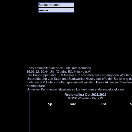
Alle
Das
Forum
Spiele
Team
alle
Tore
Fans sammelten mehr als 600 Unterschriften
16.01.12, 10:44 Uhr (Quelle: ELV Niesky e.V.)
Die Fangruppen des ELV Niesky e.V. starteten am vergangenen Wochenende
Unterstützung von Stadt und Stadtwerke Niesky betreffs der Sanierung d
mehr als 600 Unterschriften gesammelt werden. Diese Aktion wird bei de
Kommentare
Um einen Kommentar abgeben zu können, musst du eingeloggt sein.
Regionalliga Ost 2021/2022
(Stand: 20.03.22, 18:11 Uhr)
Sp.
Tore
Pkt.
S