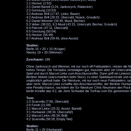
1:1 Hecker (2:53)
2:1 Daniel Bartell (3:24, Jankovych, Rädecker)
2:2 Gerstung (10:53)
3:2 Andreas Brill (17:47, Linke, Bauer)
4:2 Andreas Brill (29:33, Überzahl, Noack, Greulich)
5:2 Daniel Wimmer (34:49, Musil, Becher)
5:3 Veber (38:02), 6:3 Musil (43:15, Unterzahl, Becher, Greulich)
6:4 Patrzek (47:11, Überzahl)
6:5 Gerstung (50:04)
6:6 Hecker (55:49)
6:7 Andreas Brill (59:49, ohne Assist)
Strafen:
Berlin 16 + 20 + 10 (Krüger)
Niesky 19 + 20 (Wimmer)
Zuschauer:
189
Ohne Jankovych und Wimmer, mit nur noch elf Feldspielern, reisten die 
hohes Tempo. Die Tornados verteidigten gut, mussten aber ein Unterzahlt
Spiel und durch Marcel Linke zum Anschlusstreffer. Dann griff ein Linienr
Berliner blutete (warscheinlich beim Sturz) zu einer Spieldauerstrafe un
unglücklich gefoult hatte. Die Nieskyer, mit nur noch neun Feldspielern, 
aber nicht. Marcel Linke schaffte den Anschlusstreffer, der Berliner Hurba
eine Penaltychance, nachdem der Ex-Nieskyer Chris Neumann den Puck mit
berlin erzielte das 4:2, als Jens Schwabe die Torfrau vom Eis genommen h
Tore:
1:0 Scarsella (7:56, Überzahl)
2:0 Fendt (21:09)
2:1 Marcel Linke (25:32, Assist: Bartell)
3:1 Hurbanek (38:34, Überzahl2)
3:2 Marcel Linke (48.34, Brill)
4:2 Scarsella (58:28, Empty Net)
Strafen:
Berlin 11 + 20 (Hurbanek)