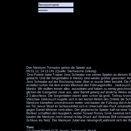
Alle
Das
Forum
Spiele
Team
alle
Tore
Den Nieskyer Tornados gehen die Spieler aus
09.01.12, 14:13 Uhr (Quelle: Sächsische Zeitung)
Drei Punkte hatte Trainer Jens Schwabe von seinen Spielen an diesem Wo
gedacht. Und die Sorgenfalten in Niesky sind wieder größer geworden. Am 
Jens Schwabe auf der Rechnung hatte. Aber er wurde bitter bezahlt. Die N
erzielten schon mit dem ersten Wechsel den Führungstreffer. Jankovych 
Manko. Wir wollten immer alles ausspielen und haben zu wenig geschossen
glichen die Gastgeber zwar aus, aber Bartell gelang auf ähnliche Weise d
2:3 abschloss. Die Sorgenfalten waren aber schon da groß. Torfrau Ivonn
Viteszlaw Jankovych kugelte sich in der letzten Aktion des Drittels die 
Nieskyer kämpften unverdrossen weiter und bauten die Führung durch An
ein Tor, bevor Musil im Schlussdrittel sich in Unterzahl den Puck erkämpf
gegen Daniel Wimmer verkraften. Der gegnerische Spieler half mit einer S
Berliner schafften den Ausgleich, wobei Torwart Ronny Greb zweimal nicht
bauten die Nieskyer noch einmal richtig Druck auf. Andreas Brill schnapp
Schluss ins Netz. Der Nieskyer Jubel war riesengroß,während sich der 
Tore:
1:0 Daniel Bartell (0:25, Assist: Jankovych, Musil)