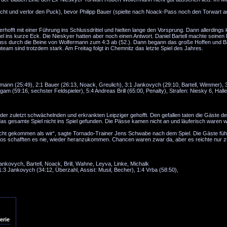
cht und verlor den Puck), bevor Philipp Bauer (spielte nach Noack-Pass noch den Torwart a
hofft mit einer Führung ins Schlussdrittel und hielten lange den Vorsprung. Dann allerdings 
 ins kurze Eck. Die Nieskyer hatten aber noch einen Antwort. Daniel Bartell machte seinen
chuss durch die Beine von Wolfermann zum 4:3 ab (52.). Dann begann das große Hoffen und 
eam sind trotzdem stark. Am Freitag folgt in Chemnitz das letzte Spiel des Jahres.
ehmann (25:49), 2:1 Bauer (26:13, Noack, Greulich), 3:1 Jankovych (29:10, Bartell, Wimmer),
gam (59:16, sechster Feldspieler), 5:4 Andreas Brill (65:00, Penalty), Strafen: Niesky 6, Halle
er zuletzt schwächelnden und erkrankten Leipziger gehofft. Den gefallen taten die Gäste d
 das gesamte Spiel nicht ins Spiel gefunden. Die Pässe kamen nicht an und läuferisch waren w
cht gekommen als wir“, sagte Tornado-Trainer Jens Schwabe nach dem Spiel. Die Gäste füh
ados schafften es nie, wieder heranzukommen. Chancen waren zwar da, aber es reichte nur 
nkovych, Bartell, Noack, Brill, Wahne, Leyva, Linke, Michalk
 1:3 Jankovych (34:12, Überzahl, Assist: Musil, Becher), 1:4 Vrba (58:50),
erie