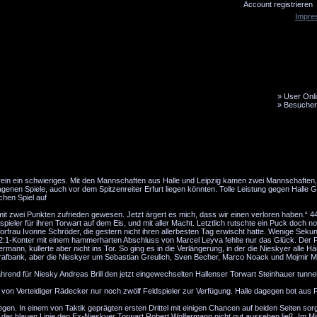
Account registrieren
Impre
»
User Onli
»
Besucher
LiveTicker
Media
Fanbus
n ein schwieriges. Mit den Mannschaften aus Halle und Leipzig kamen zwei Mannschaften, 
agenen Spiele, auch vor dem Spitzenreiter Erfurt liegen könnten. Tolle Leistung gegen Halle
hen Spiel auf
it zwei Punkten zufrieden gewesen. Jetzt ärgert es mich, dass wir einen verloren haben.“ 
pieler für ihren Torwart auf dem Eis, und mit aller Macht. Letztlich rutschte ein Puck doch n
rfrau Ivonne Schröder, die gestern nicht ihren allerbesten Tag erwischt hatte. Wenige Seku
 2:1-Konter mit einem hammerharten Abschluss von Marcel Leyva fehlte nur das Glück. Der P
nn, kullerte aber nicht ins Tor. So ging es in die Verlängerung, in der die Nieskyer alle Hä
Strafbank, aber die Nieskyer um Sebastian Greulich, Sven Becher, Marco Noack und Mojmir M
rend für Niesky Andreas Brill den jetzt eingewechselten Hallenser Torwart Steinhauer tunnel
 von Verteidiger Rädecker nur noch zwölf Feldspieler zur Verfügung. Halle dagegen bot aus 
egen. In einem von Taktik geprägten ersten Drittel mit einigen Chancen auf beiden Seiten so
der blauen Linie den Ex-Nieskyer Torwart Robert Wolfermann nicht gut aussehen ließ. Im Mitte