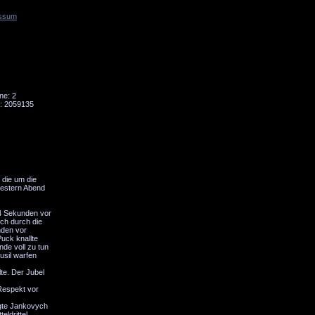
ssum
Tornado
Niesky
ne: 2
: 2059135
die um die
 Gestern Abend
44 Sekunden vor
och durch die
nden vor
uck knallte
nde voll zu tun
usil warfen
te. Der Jubel
Respekt vor
rgte Jankovych
ldrittel