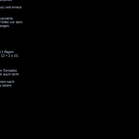
us) und erneut
kassierte
 Fehler vor dem
Bangen.
 3:2 Bigam
 12 + 2 x 10,
en Tornados
ir auch nicht
rten nach
zu einem