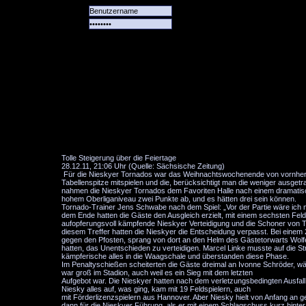
Alle
Das
Forum
Spiele
Team
alle
Tore
Tolle Steigerung über die Feiertage
28.12.11, 21:06 Uhr (Quelle: Sächsische Zeitung)
Für die Nieskyer Tornados war das Weihnachtswochenende von vornherei
Tabellenspitze mitspielen und die, berücksichtigt man die weniger ausgetr
nahmen die Nieskyer Tornados dem Favoriten Halle nach einem dramatisc
hohem Oberliganiveau zwei Punkte ab, und es hätten drei sein können.
Tornado-Trainer Jens Schwabe nach dem Spiel: „Vor der Partie wäre ich m
dem Ende hatten die Gäste den Ausgleich erzielt, mit einem sechsten Felds
aufopferungsvoll kämpfende Nieskyer Verteidigung und die Schoner von To
diesem Treffer hatten die Nieskyer die Entscheidung verpasst. Bei einem
gegen den Pfosten, sprang von dort an den Helm des Gästetorwarts Wolferma
hatten, das Unentschieden zu verteidigen. Marcel Linke musste auf die 
kämpferische alles in die Waagschale und überstanden diese Phase.
Im Penaltyschießen scheiterten die Gäste dreimal an Ivonne Schröder, wäh
war groß im Stadion, auch weil es ein Sieg mit dem letzten
Aufgebot war. Die Nieskyer hatten nach dem verletzungsbedingten Ausfall
Niesky alles auf, was ging, kam mit 19 Feldspielern, auch
mit Förderlizenzspielern aus Hannover. Aber Niesky hielt von Anfang an g
dann für die Nieskyer Führung, als er mit einem Schlagschuss kurz hinter 