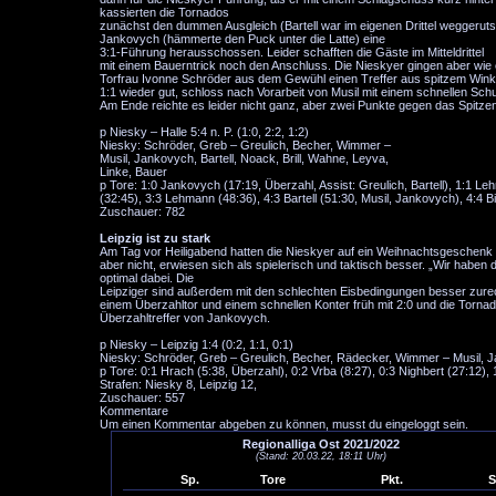
kassierten die Tornados
zunächst den dummen Ausgleich (Bartell war im eigenen Drittel weggeruts
Jankovych (hämmerte den Puck unter die Latte) eine
3:1-Führung herausschossen. Leider schafften die Gäste im Mitteldrittel
mit einem Bauerntrick noch den Anschluss. Die Nieskyer gingen aber wie er
Torfrau Ivonne Schröder aus dem Gewühl einen Treffer aus spitzem Winkel
1:1 wieder gut, schloss nach Vorarbeit von Musil mit einem schnellen S
Am Ende reichte es leider nicht ganz, aber zwei Punkte gegen das Spitzent
p Niesky – Halle 5:4 n. P. (1:0, 2:2, 1:2)
Niesky: Schröder, Greb – Greulich, Becher, Wimmer –
Musil, Jankovych, Bartell, Noack, Brill, Wahne, Leyva,
Linke, Bauer
p Tore: 1:0 Jankovych (17:19, Überzahl, Assist: Greulich, Bartell), 1:1 L
(32:45), 3:3 Lehmann (48:36), 4:3 Bartell (51:30, Musil, Jankovych), 4:4 Bi
Zuschauer: 782
Leipzig ist zu stark
Am Tag vor Heiligabend hatten die Nieskyer auf ein Weihnachtsgeschenk d
aber nicht, erwiesen sich als spielerisch und taktisch besser. „Wir haben
optimal dabei. Die
Leipziger sind außerdem mit den schlechten Eisbedingungen besser zure
einem Überzahltor und einem schnellen Konter früh mit 2:0 und die Torn
Überzahltreffer von Jankovych.
p Niesky – Leipzig 1:4 (0:2, 1:1, 0:1)
Niesky: Schröder, Greb – Greulich, Becher, Rädecker, Wimmer – Musil, Ja
p Tore: 0:1 Hrach (5:38, Überzahl), 0:2 Vrba (8:27), 0:3 Nighbert (27:12),
Strafen: Niesky 8, Leipzig 12,
Zuschauer: 557
Kommentare
Um einen Kommentar abgeben zu können, musst du eingeloggt sein.
Regionalliga Ost 2021/2022
(Stand: 20.03.22, 18:11 Uhr)
Sp.
Tore
Pkt.
S