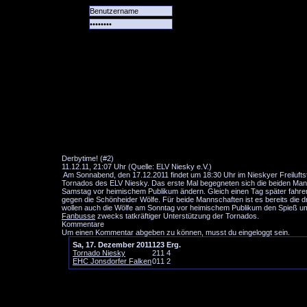
Alle
Das
Forum
Spiele
Team
alle
Tore
Derbytime! (#2)
11.12.11, 21:07 Uhr (Quelle: ELV Niesky e.V.)
Am Sonnabend, den 17.12.2011 findet um 18:30 Uhr im Nieskyer Freiluftst
Tornados des ELV Niesky. Das erste Mal begegneten sich die beiden Manns
Samstag vor heimischem Publikum ändern. Gleich einen Tag später fahren
gegen die Schönheider Wölfe. Für beide Mannschaften ist es bereits die d
wollen auch die Wölfe am Sonntag vor heimischem Publikum den Spieß umd
Fanbusse
zwecks tatkräftiger Unterstützung der Tornados.
Kommentare
Um einen Kommentar abgeben zu können, musst du eingeloggt sein.
Sa, 17. Dezember 2011
1
2
3
Erg.
Tornado Niesky
2
1
1
4
EHC Jonsdorfer Falken
0
1
1
2