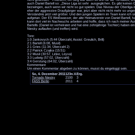
auch Daniel Bartell so: „Diese Liga ist sehr ausgeglichen. Es gibt keinen 
bezwingen, auch wenn wir nicht so gut spielen. Das Niveau der Oberliga i
eher der aggressive Draufgänger war, jetzt aber nicht nicht mehr so ung
Verständnis jetzt viel größer. Und den jungen Spielern im Team kann ich s
aufgetan. Der ES Weißwasser, der alte Heimatverein von Daniel Bartell, 
kann dort viel im Nachwuchs arbeiten und hoffe, dass ich nach meiner Ausb
Bartells (Daniel ist verheiratet und hat eine zehnjährige Tochter) haben 
Niesky auflaufen (und treffen) wird.
Tore:
1:0 Jankovych (5:44 Überzahl, Assist: Greulich, Brill)
2:1 Bartell (6:08, Musil)
2:1 Gries (11:34, Überzahl 2)
2:2 Patrick Czajka (15:51)
3:2 Musil (30:57, Linke, Leyva)
3:3 Ludwig (57:02, Überzahl)
3:4 Gerstung (64:02, Überzahl)
Kommentare
Um einen Kommentar abgeben zu können, musst du eingeloggt sein.
So, 4. Dezember 2011
1
2
3
n.V.
Erg.
Tornado Niesky
2
1
0
0
3
FASS Berlin
2
0
1
1
4