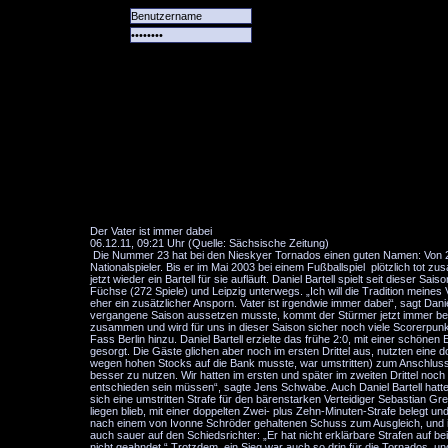
Alle
Das
Forum
Spiele
Team
alle
Tore
Der Vater ist immer dabei
06.12.11, 09:21 Uhr (Quelle: Sächsische Zeitung)
Die Nummer 23 hat bei den Nieskyer Tornados einen guten Namen: Von 2
Nationalspieler. Bis er im Mai 2003 bei einem Fußballspiel plötzlich tot
jetzt wieder ein Bartell für sie aufläuft. Daniel Bartell spielt seit dieser 
Füchse (272 Spiele) und Leipzig unterwegs. „Ich will die Tradition meines V
eher ein zusätzlicher Ansporn. Vater ist irgendwie immer dabei“, sagt Dan
vergangene Saison aussetzen musste, kommt der Stürmer jetzt immer besse
zusammen und wird für uns in dieser Saison sicher noch viele Scorerpu
Fass Berlin hinzu. Daniel Bartell erzielte das frühe 2:0, mit einer schö
gesorgt. Die Gäste glichen aber noch im ersten Drittel aus, nutzten eine
wegen hohen Stocks auf die Bank musste, war umstritten) zum Anschlusst
besser zu nutzen. Wir hatten im ersten und später im zweiten Drittel noch
entschieden sein müssen“, sagte Jens Schwabe. Auch Daniel Bartell hatte 
sich eine umstritten Strafe für den bärenstarken Verteidiger Sebastian Gre
liegen blieb, mit einer doppelten Zwei- plus Zehn-Minuten-Strafe belegt 
nach einem von Ivonne Schröder gehaltenen Schuss zum Ausgleich, und in
auch sauer auf den Schiedsrichter: „Er hat nicht erklärbare Strafen auf b
nicht geahndet.“ Trotzdem, ein Sieg war auch so drin für die Tornados, 