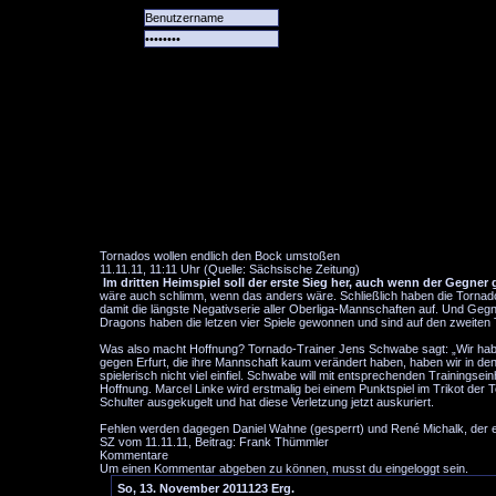
Alle
Das
Forum
Spiele
Team
alle
Tore
Tornados wollen endlich den Bock umstoßen
11.11.11, 11:11 Uhr (Quelle: Sächsische Zeitung)
Im dritten Heimspiel soll der erste Sieg her, auch wenn der Gegner 
wäre auch schlimm, wenn das anders wäre. Schließlich haben die Tornados
damit die längste Negativserie aller Oberliga-Mannschaften auf. Und Ge
Dragons haben die letzen vier Spiele gewonnen und sind auf den zweiten T
Was also macht Hoffnung? Tornado-Trainer Jens Schwabe sagt: „Wir haben
gegen Erfurt, die ihre Mannschaft kaum verändert haben, haben wir in den 
spielerisch nicht viel einfiel. Schwabe will mit entsprechenden Training
Hoffnung. Marcel Linke wird erstmalig bei einem Punktspiel im Trikot der
Schulter ausgekugelt und hat diese Verletzung jetzt auskuriert.
Fehlen werden dagegen Daniel Wahne (gesperrt) und René Michalk, der ei
SZ vom 11.11.11, Beitrag: Frank Thümmler
Kommentare
Um einen Kommentar abgeben zu können, musst du eingeloggt sein.
So, 13. November 2011
1
2
3
Erg.