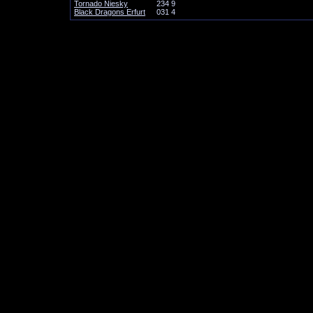
Tornado Niesky
2
3
4
9
Black Dragons Erfurt
0
3
1
4