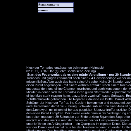
Alle
Das
Forum
Spiele
Team
alle
Tore
Nieskyer Tornados enttäuschen beim ersten Heimspiel
02.11.11, 00:07 Uhr (Quelle: Sächsische Zeitung)
Statt des Feuerwerks gab es eine müde Vorstellung - nur 20 Stunde
Tornados und gingen enttäuscht nach einer 2:4-Heimniederlage wieder na
missen ließen. Aber auch das hatte seine Ursache. Keine 24 Stunden zuvo
einen Punkt abgerungen - mit einem wahren Kraftakt. Nach einem tollen ers
gut gestanden, uns einige Chancen erarbeitet und auch konsequent den Abs
Minuten in denen sich die Tornados ihren guten Start wieder kaputtmachten
einige Male stark reagiert hatte, patzte jetzt zweimal", sagte Schwabe. Er
Schlittschuhkufe gebrochen. Die Reparatur dauerte ein Drittel. Daniel Wa
Schläger der Nieskyer Torfrau ins Gesicht bekommen und musste mit zwöl
und übernahmen damit die Führung. Schwabe sah sich zu einer Auszeit ge
den Jankovych mit einem toll heraus gespielten Überzahltreffer erzielte. 
den einen Punkt kämpften. Der zweite wurde dann in der Verlängerung ermi
bestreiten mussten. 29 Sekunden vor Ende erzielte Bigam den Siegtreffer
möglich und das merkte man den Tornados bei der Heimpremiere gegen L
unterlief ihnen ein Anfängerfehler – ein Querpass im eigenen Drittel. Die
war der Dampf erst einmal raus bei den Nieskyern denen im ersten Dritt
Mitteldrittel so. Das bemühen wich nach und nach einer Resignation, die m