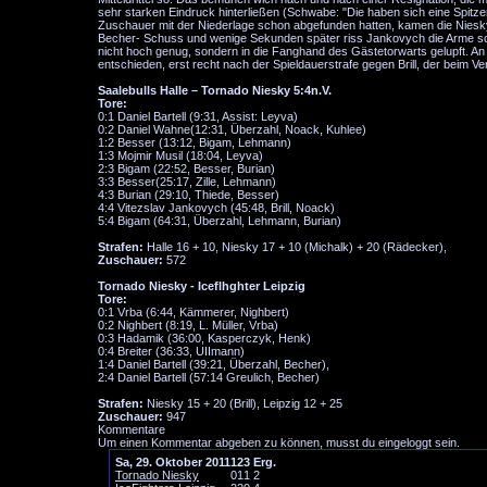
sehr starken Eindruck hinterließen (Schwabe: "Die haben sich eine Spitze
Zuschauer mit der Niederlage schon abgefunden hatten, kamen die Niesky
Becher- Schuss und wenige Sekunden später riss Jankovych die Arme sch
nicht hoch genug, sondern in die Fanghand des Gästetorwarts gelupft. An d
entschieden, erst recht nach der Spieldauerstrafe gegen Brill, der beim V
Saalebulls Halle – Tornado Niesky 5:4n.V.
Tore:
0:1 Daniel Bartell (9:31, Assist: Leyva)
0:2 Daniel Wahne(12:31, Überzahl, Noack, Kuhlee)
1:2 Besser (13:12, Bigam, Lehmann)
1:3 Mojmir Musil (18:04, Leyva)
2:3 Bigam (22:52, Besser, Burian)
3:3 Besser(25:17, Zille, Lehmann)
4:3 Burian (29:10, Thiede, Besser)
4:4 Vitezslav Jankovych (45:48, Brill, Noack)
5:4 Bigam (64:31, Überzahl, Lehmann, Burian)
Strafen:
Halle 16 + 10, Niesky 17 + 10 (Michalk) + 20 (Rädecker),
Zuschauer:
572
Tornado Niesky - Iceflhghter Leipzig
Tore:
0:1 Vrba (6:44, Kämmerer, Nighbert)
0:2 Nighbert (8:19, L. Müller, Vrba)
0:3 Hadamik (36:00, Kasperczyk, Henk)
0:4 Breiter (36:33, UIImann)
1:4 Daniel Bartell (39:21, Überzahl, Becher),
2:4 Daniel Bartell (57:14 Greulich, Becher)
Strafen:
Niesky 15 + 20 (Brill), Leipzig 12 + 25
Zuschauer:
947
Kommentare
Um einen Kommentar abgeben zu können, musst du eingeloggt sein.
Sa, 29. Oktober 2011
1
2
3
Erg.
Tornado Niesky
0
1
1
2