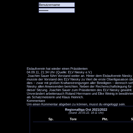
Alle
Das
Forum
Spiele
Team
alle
Tore
Eislaufverein hat wieder einen Präsidenten
04.09.11, 21:34 Uhr (Quelle: ELV Niesky e.V.)
Joachim Sauer führt Vorstand weiter an. Hinter dem Eislaufverein Niesky 
musste der Vorstand des ELV Niesky zu Viert die erste Oberligasaison üb
dies – zwar mit großen Kraftanstrengungen aller Beteiligten – dennoch s
Niesky allen Anwesenden berichten. Neben der Rechenschaftslegung für
dieser Sitzung. Joachim Sauer zum Präsidenten des ELV Niesky gewählt. 
Unverändert arbeitenauch Roland Herrmann und Elke Weinig in bewährter 
als Schatzmeisterin und Klaus Heinrich.
Kommentare
Um einen Kommentar abgeben zu können, musst du eingeloggt sein.
Regionalliga Ost 2021/2022
(Stand: 20.03.22, 18:11 Uhr)
Sp.
Tore
Pkt.
S