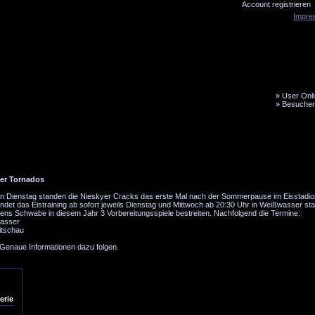
Account registrieren
Impre
»
User Onli
»
Besucher
LiveTicker
Media
Fanbus
der Tornados
en Dienstag standen die Nieskyer Cracks das erste Mal nach der Sommerpause im Eisstadio
indet das Eistraining ab sofort jeweils Dienstag und Mittwoch ab 20:30 Uhr in Weißwasser sta
 Jens Schwabe in diesem Jahr 3 Vorbereitungsspiele bestreiten. Nachfolgend die Termine:
wasser
itschau
 Genaue Informationen dazu folgen.
erie