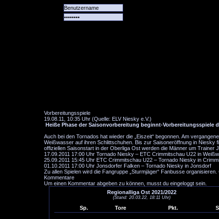
Alle
Das
Forum
Spiele
Team
alle
Tore
Vorbereitungsspiele
19.08.11, 10:35 Uhr (Quelle: ELV Niesky e.V.)
Heiße Phase der Saisonvorbereitung beginnt-Vorbereitungsspiele 
Auch bei den Tornados hat wieder die „Eiszeit“ begonnen. Am vergangen
Weißwasser auf ihren Schlittschuhen. Bis zur Saisoneröffnung in Niesky f
offiziellen Saisonstart in der Oberliga Ost werden die Männer um Trainer
17.09.2011 17:00 Uhr Tornado Niesky – ETC Crimmitschau U22 in Weiß
25.09.2011 15:45 Uhr ETC Crimmitschau U22 – Tornado Niesky in Crimm
01.10.2011 17:00 Uhr Jonsdorfer Falken – Tornado Niesky in Jonsdorf
Zu allen Spielen wird die Fangruppe „Sturmjäger“ Fanbusse organisieren.
Kommentare
Um einen Kommentar abgeben zu können, musst du eingeloggt sein.
Regionalliga Ost 2021/2022
(Stand: 20.03.22, 18:11 Uhr)
Sp.
Tore
Pkt.
S