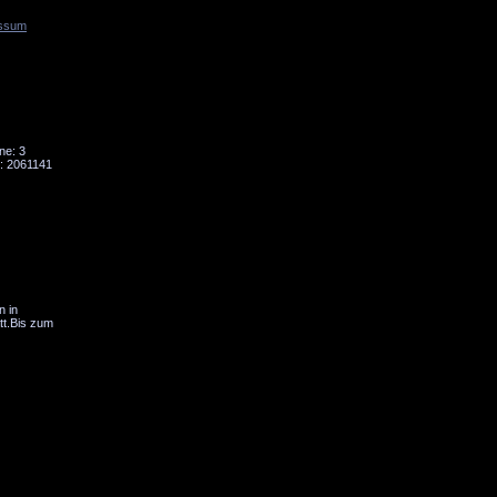
ssum
Tornado
Niesky
ne: 3
: 2061141
n in
tt.Bis zum